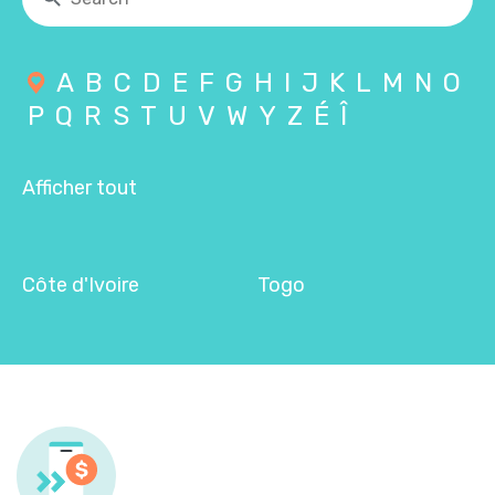
A
B
C
D
E
F
G
H
I
J
K
L
M
N
O
P
Q
R
S
T
U
V
W
Y
Z
É
Î
Afficher tout
Côte d'Ivoire
Togo