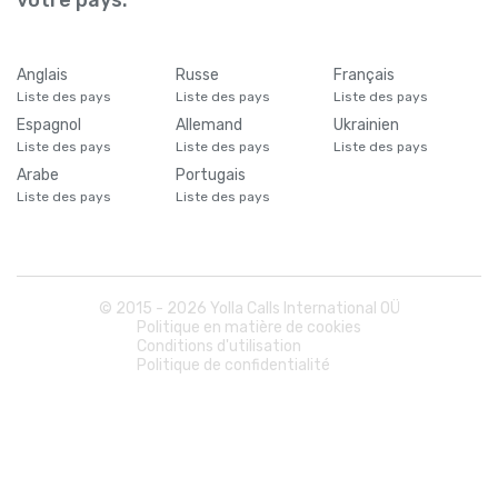
votre pays.
Anglais
Russe
Français
Liste des pays
Liste des pays
Liste des pays
Espagnol
Allemand
Ukrainien
Liste des pays
Liste des pays
Liste des pays
Arabe
Portugais
Liste des pays
Liste des pays
© 2015 -
2026
Yolla Calls International OÜ
Politique en matière de cookies
Conditions d'utilisation
Politique de confidentialité