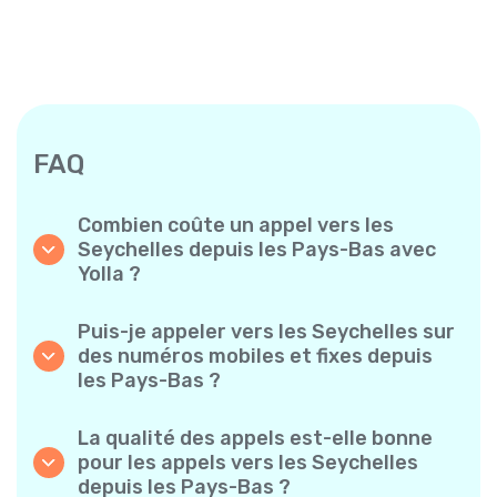
FAQ
Combien coûte un appel vers les
Seychelles depuis les Pays-Bas avec
Yolla ?
Yolla propose des tarifs à la minute
abordables pour les appels vers les Seychelles.
Puis-je appeler vers les Seychelles sur
Consultez simplement les tarifs les plus
des numéros mobiles et fixes depuis
récents dans l’application — sans frais
les Pays-Bas ?
cachés, sans mauvaise surprise.
Oui ! Yolla vous permet de passer des appels
vers des téléphones mobiles et des lignes
La qualité des appels est-elle bonne
fixes vers les Seychelles en toute simplicité.
pour les appels vers les Seychelles
depuis les Pays-Bas ?