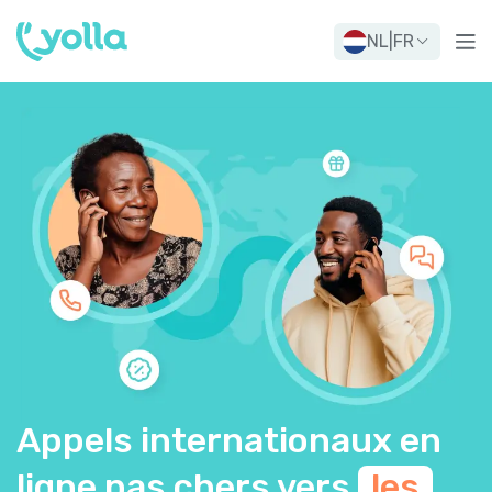
NL
|
FR
Appels internationaux en
ligne pas chers vers
les