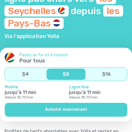
Seychelles
depuis
les
Pays-Bas
Via l'application Yolla
Payez au fur et à mesure
Pour tous
$
4
$
8
$
16
Mobile
Ligne fixe
jusqu'à
11
min
jusqu'à
11
min
depuis
$
0.71
/
min
depuis
$
0.71
/
min
Acheter maintenant
Profitez de tarifs abordables avec Yolla et restez en