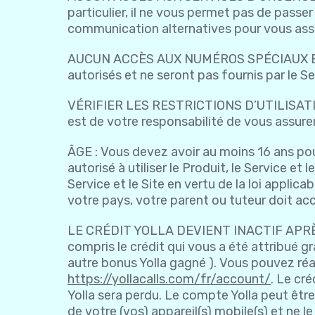
particulier, il ne vous permet pas de pass
communication alternatives pour vous assu
AUCUN ACCÈS AUX NUMÉROS SPÉCIAUX ET SU
autorisés et ne seront pas fournis par le Se
VÉRIFIER LES RESTRICTIONS D’UTILISATION : I
est de votre responsabilité de vous assurer
ÂGE : Vous devez avoir au moins 16 ans pour 
autorisé à utiliser le Produit, le Service et 
Service et le Site en vertu de la loi applic
votre pays, votre parent ou tuteur doit acc
LE CRÉDIT YOLLA DEVIENT INACTIF APRÈS 36
compris le crédit qui vous a été attribué g
autre bonus Yolla gagné ). Vous pouvez réa
https://yollacalls.com/fr/account/
. Le cré
Yolla sera perdu. Le compte Yolla peut êtr
de votre (vos) appareil(s) mobile(s) et ne l