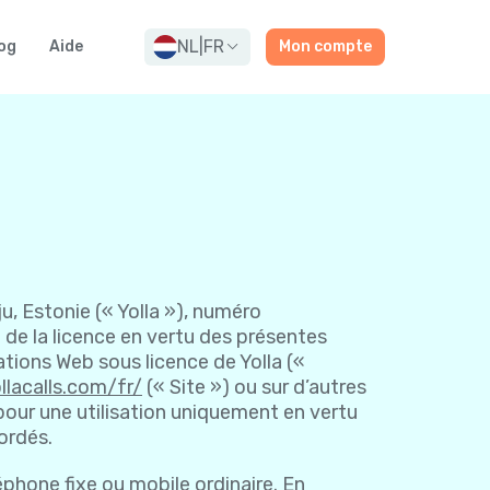
NL
|
FR
og
Aide
Mon compte
ju, Estonie (« Yolla »), numéro
re de la licence en vertu des présentes
ations Web sous licence de Yolla («
llacalls.com/fr/
(« Site ») ou sur d’autres
 pour une utilisation uniquement en vertu
ordés.
hone fixe ou mobile ordinaire. En