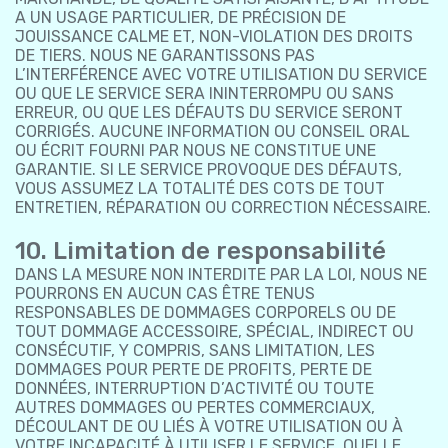
A UN USAGE PARTICULIER, DE PRÉCISION DE
JOUISSANCE CALME ET, NON-VIOLATION DES DROITS
DE TIERS. NOUS NE GARANTISSONS PAS
L’INTERFÉRENCE AVEC VOTRE UTILISATION DU SERVICE
OU QUE LE SERVICE SERA ININTERROMPU OU SANS
ERREUR, OU QUE LES DÉFAUTS DU SERVICE SERONT
CORRIGÉS. AUCUNE INFORMATION OU CONSEIL ORAL
OU ÉCRIT FOURNI PAR NOUS NE CONSTITUE UNE
GARANTIE. SI LE SERVICE PROVOQUE DES DÉFAUTS,
VOUS ASSUMEZ LA TOTALITÉ DES COTS DE TOUT
ENTRETIEN, RÉPARATION OU CORRECTION NÉCESSAIRE.
10. Limitation de responsabilité
DANS LA MESURE NON INTERDITE PAR LA LOI, NOUS NE
POURRONS EN AUCUN CAS ÊTRE TENUS
RESPONSABLES DE DOMMAGES CORPORELS OU DE
TOUT DOMMAGE ACCESSOIRE, SPÉCIAL, INDIRECT OU
CONSÉCUTIF, Y COMPRIS, SANS LIMITATION, LES
DOMMAGES POUR PERTE DE PROFITS, PERTE DE
DONNÉES, INTERRUPTION D’ACTIVITÉ OU TOUTE
AUTRES DOMMAGES OU PERTES COMMERCIAUX,
DÉCOULANT DE OU LIÉS À VOTRE UTILISATION OU À
VOTRE INCAPACITÉ À UTILISER LE SERVICE, QUELLE