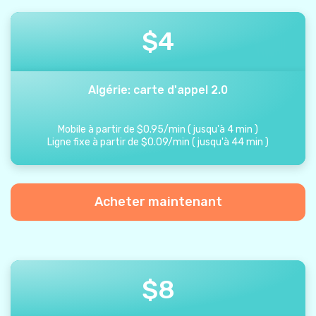
$
4
Algérie: carte d'appel 2.0
Mobile à partir de
$
0.95
/
min
(
jusqu'à
4
min
)
Ligne fixe à partir de
$
0.09
/
min
(
jusqu'à
44
min
)
Acheter maintenant
$
8