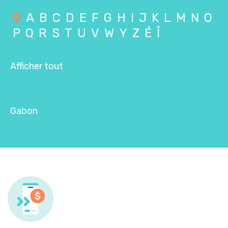
A
B
C
D
E
F
G
H
I
J
K
L
M
N
O
P
Q
R
S
T
U
V
W
Y
Z
É
Î
Afficher tout
Gabon