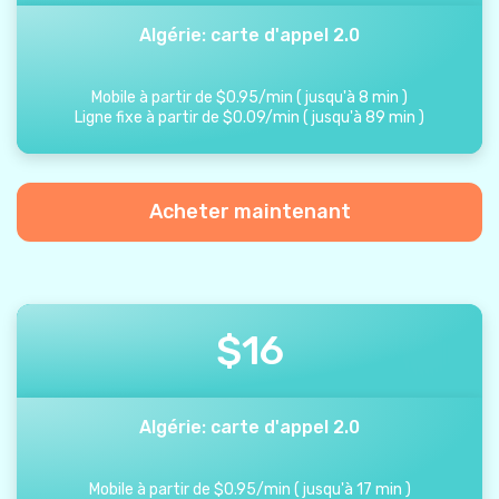
Algérie: carte d'appel 2.0
Mobile à partir de
$
0.95
/
min
(
jusqu'à
8
min
)
Ligne fixe à partir de
$
0.09
/
min
(
jusqu'à
89
min
)
Acheter maintenant
$
16
Algérie: carte d'appel 2.0
Mobile à partir de
$
0.95
/
min
(
jusqu'à
17
min
)