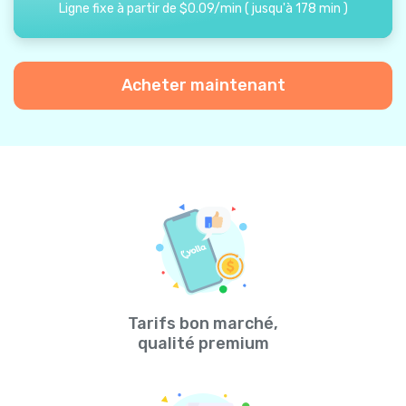
Ligne fixe à partir de
$
0.09
/
min
(
jusqu'à
178
min
)
Acheter maintenant
Tarifs bon marché,
qualité premium