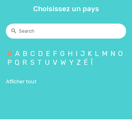
Choisissez un pays
A
B
C
D
E
F
G
H
I
J
K
L
M
N
O
P
Q
R
S
T
U
V
W
Y
Z
É
Î
Afficher tout