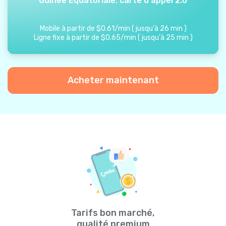
Guinée Équatoriale: carte d'appel 2.0
Mobile à partir de
$
0.61
/
min
(
jusqu'à
26
min
)
Ligne fixe à partir de
$
0.65
/
min
(
jusqu'à
25
min
)
Acheter maintenant
Tarifs bon marché,
qualité premium