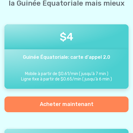
la Guinée Équatoriale mais mieux
$
4
Guinée Équatoriale: carte d'appel 2.0
Mobile à partir de
$
0.61
/
min
(
jusqu'à
7
min
)
Ligne fixe à partir de
$
0.65
/
min
(
jusqu'à
6
min
)
Acheter maintenant