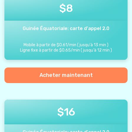
$
8
Guinée Équatoriale: carte d'appel 2.0
Mobile à partir de
$
0.61
/
min
(
jusqu'à
13
min
)
Ligne fixe à partir de
$
0.65
/
min
(
jusqu'à
12
min
)
Acheter maintenant
$
16