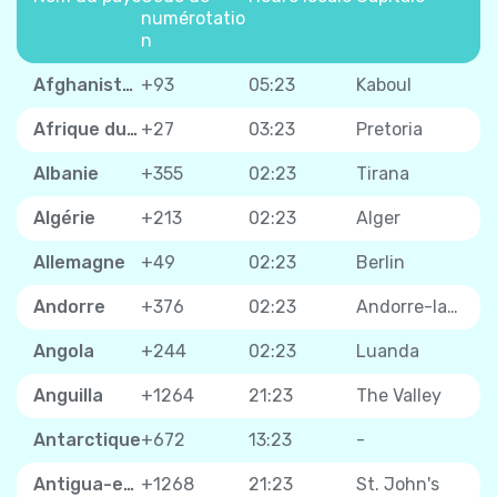
numérotatio
n
Afghanistan
+93
05:23
Kaboul
Afrique du Sud
+27
03:23
Pretoria
Albanie
+355
02:23
Tirana
Algérie
+213
02:23
Alger
Allemagne
+49
02:23
Berlin
Andorre
+376
02:23
Andorre-la-Vieille
Angola
+244
02:23
Luanda
Anguilla
+1264
21:23
The Valley
Antarctique
+672
13:23
-
Antigua-et-Barbuda
+1268
21:23
St. John's