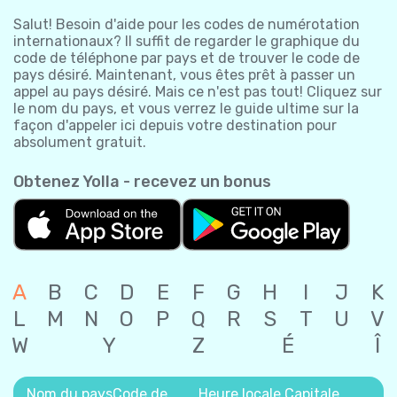
Salut! Besoin d'aide pour les codes de numérotation
internationaux? Il suffit de regarder le graphique du
code de téléphone par pays et de trouver le code de
pays désiré. Maintenant, vous êtes prêt à passer un
appel au pays désiré. Mais ce n'est pas tout! Cliquez sur
le nom du pays, et vous verrez le guide ultime sur la
façon d'appeler ici depuis votre destination pour
absolument gratuit.
Obtenez Yolla - recevez un bonus
A
B
C
D
E
F
G
H
I
J
K
L
M
N
O
P
Q
R
S
T
U
V
W
Y
Z
É
Î
Nom du pays
Code de
Heure locale
Capitale