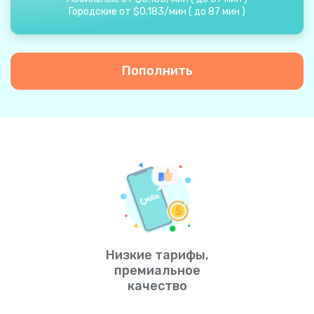
Городские от
$
0.183
/
мин
(
до
87
мин
)
Пополнить
Низкие тарифы,
премиальное
качество