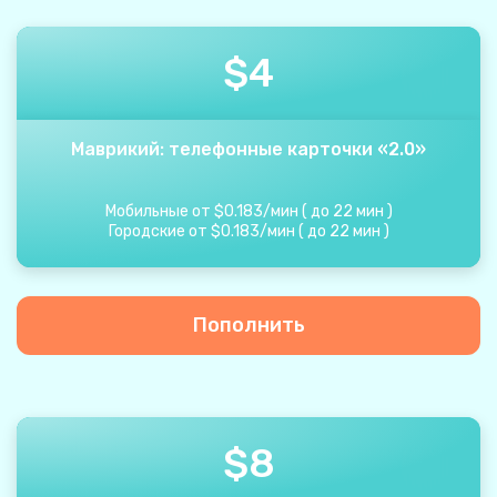
$
4
Маврикий: телефонные карточки «2.0»
Мобильные от
$
0.183
/
мин
(
до
22
мин
)
Городские от
$
0.183
/
мин
(
до
22
мин
)
Пополнить
$
8