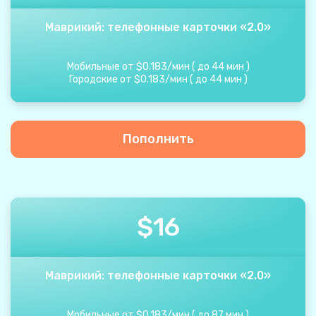
Маврикий: телефонные карточки «2.0»
Мобильные от
$
0.183
/
мин
(
до
44
мин
)
Городские от
$
0.183
/
мин
(
до
44
мин
)
Пополнить
$
16
Маврикий: телефонные карточки «2.0»
Мобильные от
$
0.183
/
мин
(
до
87
мин
)