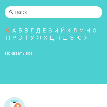
А
Б
В
Г
Д
Е
З
И
Й
К
Л
М
Н
О
П
Р
С
Т
У
Ф
Х
Ц
Ч
Ш
Э
Ю
Я
Показать все