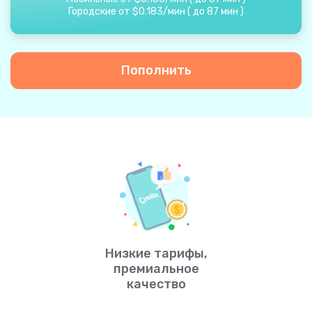
Городские от
$
0.183
/
мин
(
до
87
мин
)
Пополнить
Низкие тарифы,
премиальное
качество