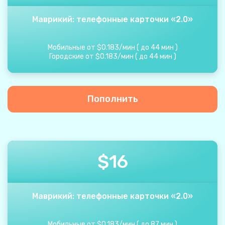
Маврикий: телефонные карточки «2.0»
Мобильные от
$
0.183
/
мин
(
до
44
мин
)
Городские от
$
0.183
/
мин
(
до
44
мин
)
Пополнить
$
16
Маврикий: телефонные карточки «2.0»
Мобильные от
$
0.183
/
мин
(
до
87
мин
)