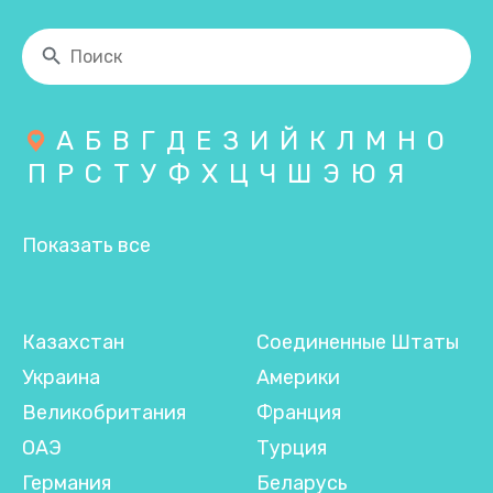
А
Б
В
Г
Д
Е
З
И
Й
К
Л
М
Н
О
П
Р
С
Т
У
Ф
Х
Ц
Ч
Ш
Э
Ю
Я
Показать все
Казахстан
Соединенные Штаты
Украина
Америки
Великобритания
Франция
ОАЭ
Турция
Германия
Беларусь