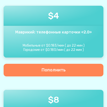
$
4
Маврикий: телефонные карточки «2.0»
Мобильные от
$
0.183
/
мин
(
до
22
мин
)
Городские от
$
0.183
/
мин
(
до
22
мин
)
Пополнить
$
8