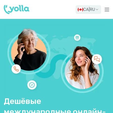
CA
|
RU
Дешёвые
международные онлайн-