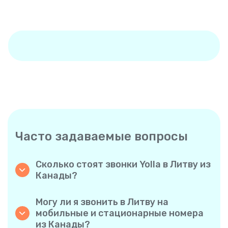
Часто задаваемые вопросы
Сколько стоят звонки Yolla в Литву из
Канады?
Yolla предлагает доступные тарифы на
звонки в Литву. Ознакомьтесь с
Могу ли я звонить в Литву на
актуальными тарифами в приложении —
мобильные и стационарные номера
никаких скрытых комиссий, никаких
из Канады?
неожиданностей.