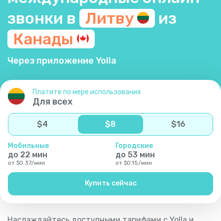
звонки в
Литву
из
Канады
Через приложение Yolla
Платите по мере использования
Для всех
$
4
$
8
$
16
Мобильные
Городские
до
22
мин
до
53
мин
от
$
0.37
/
мин
от
$
0.15
/
мин
Купить сейчас
Наслаждайтесь доступными тарифами с Yolla и