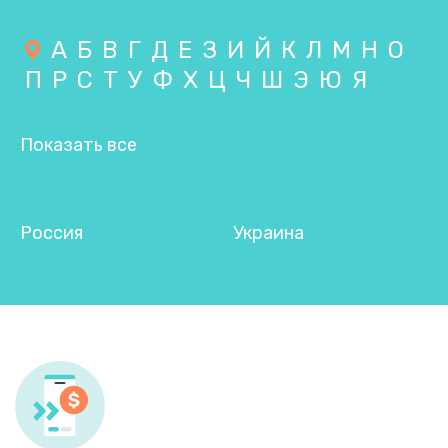
А
Б
В
Г
Д
Е
З
И
Й
К
Л
М
Н
О
П
Р
С
Т
У
Ф
Х
Ц
Ч
Ш
Э
Ю
Я
Показать все
Россия
Украина