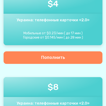
$
4
Украина: телефонные карточки «2.0»
Мобильные от
$
0.23
/
мин
(
до
17
мин
)
Городские от
$
0.145
/
мин
(
до
28
мин
)
Пополнить
$
8
Украина: телефонные карточки «2.0»