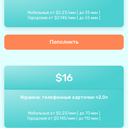
Мобильные от
$
0.23
/
мин
(
до
35
мин
)
Городские от
$
0.145
/
мин
(
до
55
мин
)
Пополнить
$
16
Украина: телефонные карточки «2.0»
Мобильные от
$
0.23
/
мин
(
до
70
мин
)
Городские от
$
0.145
/
мин
(
до
110
мин
)