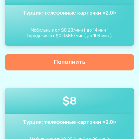
Турция: телефонные карточки «2.0»
Мобильные от
$
0.28
/
мин
(
до
14
мин
)
Городские от
$
0.0385
/
мин
(
до
104
мин
)
Пополнить
$
8
Турция: телефонные карточки «2.0»