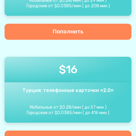
Мобильные от
$
0.28
/
мин
(
до
29
мин
)
Городские от
$
0.0385
/
мин
(
до
208
мин
)
Пополнить
$
16
Турция: телефонные карточки «2.0»
Мобильные от
$
0.28
/
мин
(
до
57
мин
)
Городские от
$
0.0385
/
мин
(
до
416
мин
)