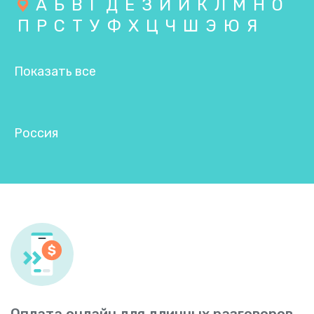
А
Б
В
Г
Д
Е
З
И
Й
К
Л
М
Н
О
П
Р
С
Т
У
Ф
Х
Ц
Ч
Ш
Э
Ю
Я
Показать все
Россия
Оплата онлайн для длинных разговоров