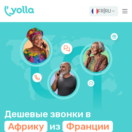
FR
|
RU
Дешевые звонки в
Африку
из
Франции