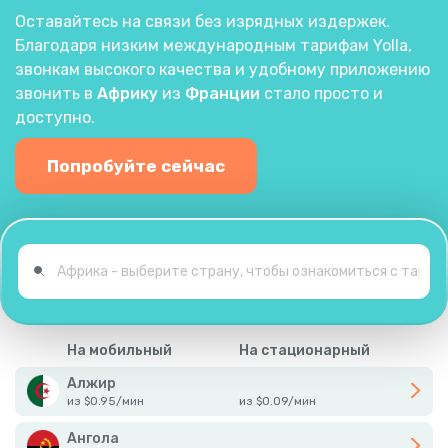
Оставайтесь на связи без изрядных издержек.
Благодаря низким международным тарифам Yolla,
звонкам высокого качества и удобному приложению
звонить в
Африку
из
Франции
стало просто и
доступно.
Попробуйте сейчас
На мобильный
На стационарный
Алжир
из
$
0.95
/
мин
из
$
0.09
/
мин
Ангола