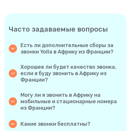
Часто задаваемые вопросы
Есть ли дополнительные сборы за
звонки Yolla в Африку из Франции?
Yolla использует простую систему
поминутной оплаты, поэтому вы платите
Хорошее ли будет качество звонка,
только за время разговора. Никаких
если я буду звонить в Африку из
скрытых комиссий, обязательных
Франции?
ежемесячных подписок или платы за
Да. Yolla обеспечивает звук высокой
соединение.
четкости для всех звонков, благодаря чему
Могу ли я звонить в Африку на
у вас будет ощущение, что вы
мобильные и стационарные номера
разговариваете с человеком в одном
из Франции?
городе, даже если он находится на другом
Без проблем. Yolla поддерживает все типы
конце света.
телефонов — стационарные, мобильные и
Какие звонки бесплатны?
даже многофункциональные, поэтому вы
Все звонки с Yolla на Yolla абсолютно