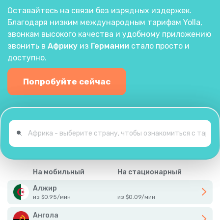
Оставайтесь на связи без изрядных издержек.
Благодаря низким международным тарифам Yolla,
звонкам высокого качества и удобному приложению
звонить в
Африку
из
Германии
стало просто и
доступно.
Попробуйте сейчас
На мобильный
На стационарный
Алжир
из
$
0.95
/
мин
из
$
0.09
/
мин
Ангола