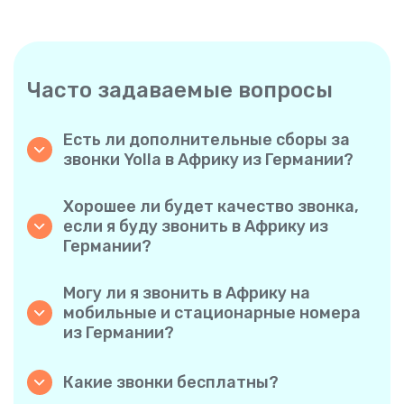
Часто задаваемые вопросы
Есть ли дополнительные сборы за
звонки Yolla в Африку из Германии?
Yolla использует простую систему
поминутной оплаты, поэтому вы платите
Хорошее ли будет качество звонка,
только за время разговора. Никаких
если я буду звонить в Африку из
скрытых комиссий, обязательных
Германии?
ежемесячных подписок или платы за
Да. Yolla обеспечивает звук высокой
соединение.
четкости для всех звонков, благодаря чему
Могу ли я звонить в Африку на
у вас будет ощущение, что вы
мобильные и стационарные номера
разговариваете с человеком в одном
из Германии?
городе, даже если он находится на другом
Без проблем. Yolla поддерживает все типы
конце света.
телефонов — стационарные, мобильные и
Какие звонки бесплатны?
даже многофункциональные, поэтому вы
Все звонки с Yolla на Yolla абсолютно