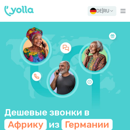
DE
|
RU
Дешевые звонки в
Африку
из
Германии