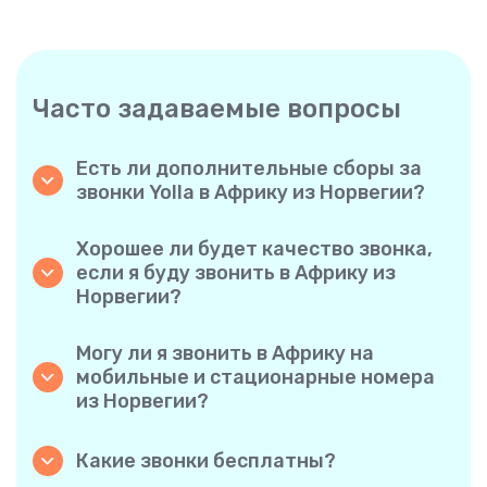
Часто задаваемые вопросы
Есть ли дополнительные сборы за
звонки Yolla в Африку из Норвегии?
Yolla использует простую систему
поминутной оплаты, поэтому вы платите
Хорошее ли будет качество звонка,
только за время разговора. Никаких
если я буду звонить в Африку из
скрытых комиссий, обязательных
Норвегии?
ежемесячных подписок или платы за
Да. Yolla обеспечивает звук высокой
соединение.
четкости для всех звонков, благодаря чему
Могу ли я звонить в Африку на
у вас будет ощущение, что вы
мобильные и стационарные номера
разговариваете с человеком в одном
из Норвегии?
городе, даже если он находится на другом
Без проблем. Yolla поддерживает все типы
конце света.
телефонов — стационарные, мобильные и
Какие звонки бесплатны?
даже многофункциональные, поэтому вы
Все звонки с Yolla на Yolla абсолютно