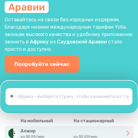
Аравии
Оставайтесь на связи без изрядных издержек.
Благодаря низким международным тарифам Yolla,
звонкам высокого качества и удобному приложению
звонить в
Африку
из
Саудовской Аравии
стало
просто и доступно.
Попробуйте сейчас
На мобильный
На стационарный
Алжир
из
$
0.95
/
мин
из
$
0.09
/
мин