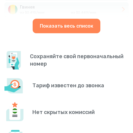
Гвинея
из
$
0.415
/
мин
из
$
0.449
/
мин
Показать весь список
Сохраняйте свой первоначальный
номер
Тариф известен до звонка
Нет скрытых комиссий