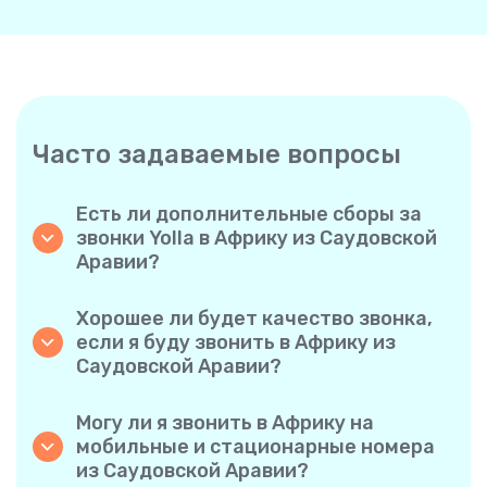
Часто задаваемые вопросы
Есть ли дополнительные сборы за
звонки Yolla в Африку из Саудовской
Аравии?
Yolla использует простую систему
поминутной оплаты, поэтому вы платите
Хорошее ли будет качество звонка,
только за время разговора. Никаких
если я буду звонить в Африку из
скрытых комиссий, обязательных
Саудовской Аравии?
ежемесячных подписок или платы за
Да. Yolla обеспечивает звук высокой
соединение.
четкости для всех звонков, благодаря чему
Могу ли я звонить в Африку на
у вас будет ощущение, что вы
мобильные и стационарные номера
разговариваете с человеком в одном
из Саудовской Аравии?
городе, даже если он находится на другом