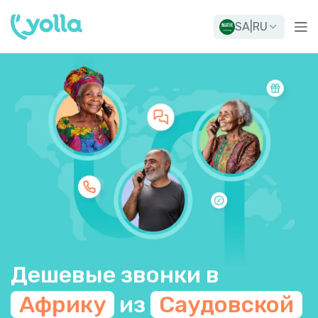
SA
|
RU
Дешевые звонки в
Африку
из
Саудовской