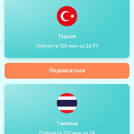
Турция
Получите 100 мин за $6.99
Подписаться
Таиланд
Получите 120 мин за $4