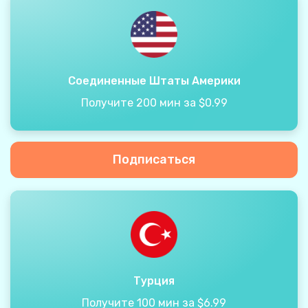
Соединенные Штаты Америки
Получите 200 мин за $0.99
Подписаться
Турция
Получите 100 мин за $6.99