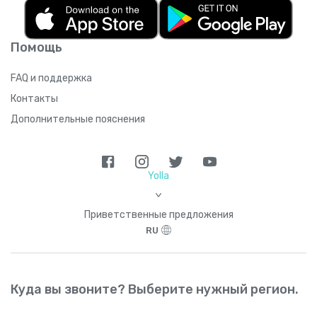
продлением, если не отмените ее.
Неиспользованные минуты нельзя
перенести на следующий месяц.
Помощь
Подробнее об условиях использования
подписки на скучном юридическом языке
можно прочитать
здесь
.
FAQ и поддержка
Контакты
Дополнительные пояснения
Yolla
>
Приветственные предложения
RU
Куда вы звоните? Выберите нужный регион.