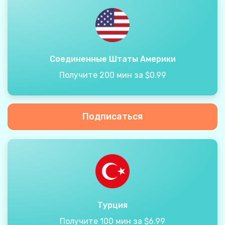
Соединенные Штаты Америки
Получите 200 мин за $0.99
Подписаться
Турция
Получите 100 мин за $6.99