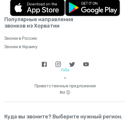
продлением, если не отмените ее.
Неиспользованные минуты нельзя
перенести на следующий месяц.
Популярные направления
Подробнее об условиях использования
звонков из Хорватии
подписки на скучном юридическом языке
можно прочитать
здесь
.
Звонки в Россию
Звонки в Украину
Yolla
>
Приветственные предложения
RU
Куда вы звоните? Выберите нужный регион.