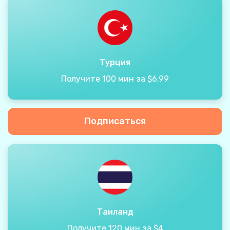
Турция
Получите 100 мин за $6.99
Подписаться
Таиланд
Получите 120 мин за $4