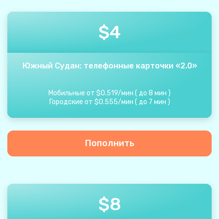
$
4
Южный Судан: телефонные карточки «2.0»
Мобильные от
$
0.519
/
мин
(
до
8
мин
)
Городские от
$
0.555
/
мин
(
до
7
мин
)
Пополнить
$
8