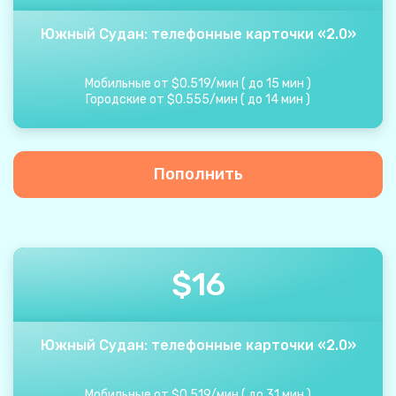
Южный Судан: телефонные карточки «2.0»
Мобильные от
$
0.519
/
мин
(
до
15
мин
)
Городские от
$
0.555
/
мин
(
до
14
мин
)
Пополнить
$
16
Южный Судан: телефонные карточки «2.0»
Мобильные от
$
0.519
/
мин
(
до
31
мин
)