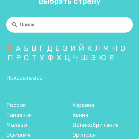
Выбрать страну
А
Б
В
Г
Д
Е
З
И
Й
К
Л
М
Н
О
П
Р
С
Т
У
Ф
Х
Ц
Ч
Ш
Э
Ю
Я
Показать все
Россия
Украина
Танзания
Кения
Малави
Великобритания
Эфиопия
Эритрея