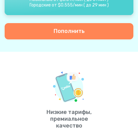
Городские от
$
0.555
/
мин
(
до
29
мин
)
Пополнить
Низкие тарифы,
премиальное
качество