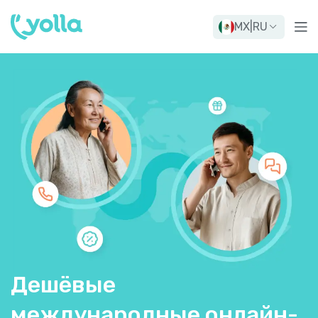
MX
|
RU
Дешёвые
международные онлайн-