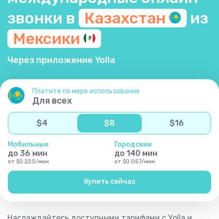
звонки в
Казахстан
из
Мексики
Через приложение Yolla
Платите по мере использования
Для всех
$
4
$
8
$
16
Мобильные
Городские
до
36
мин
до
140
мин
от
$
0.223
/
мин
от
$
0.057
/
мин
Купить сейчас
Наслаждайтесь доступными тарифами с Yolla и