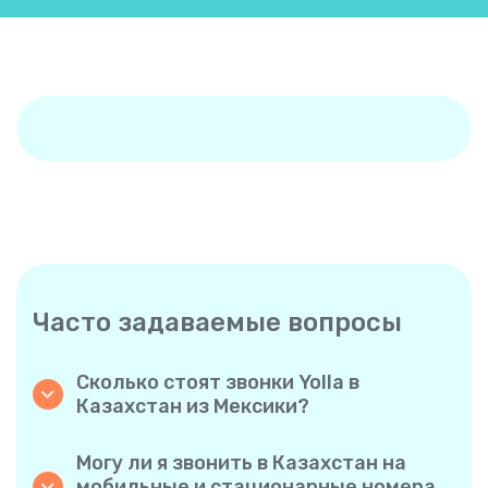
Часто задаваемые вопросы
Сколько стоят звонки Yolla в
Казахстан из Мексики?
Yolla предлагает доступные тарифы на
звонки в Казахстан. Ознакомьтесь с
Могу ли я звонить в Казахстан на
актуальными тарифами в приложении —
мобильные и стационарные номера