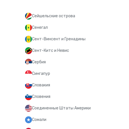
Сейшельские острова
Сенегал
Сент-Винсент и Гренадины
Сент-Китс и Невис
Сербия
Сингапур
Словакия
Словения
Соединенные Штаты Америки
Сомали