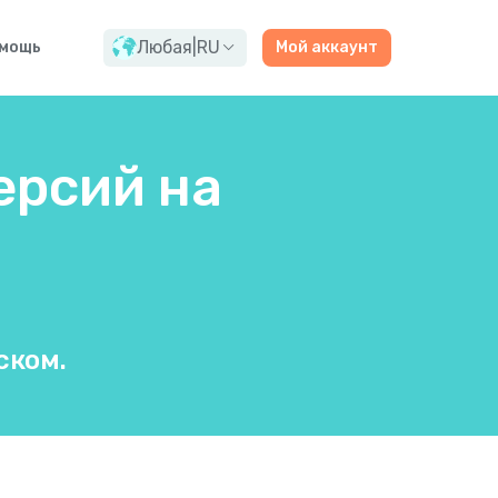
Любая
|
RU
мощь
Мой аккаунт
ерсий на
ском.