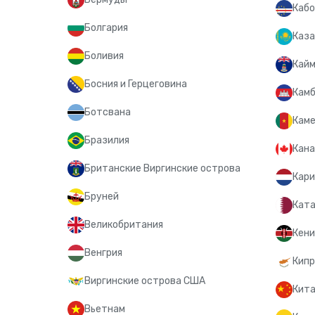
Кабо
Болгария
Каза
Боливия
Кайм
Босния и Герцеговина
Кам
Ботсвана
Кам
Бразилия
Кан
Британские Виргинские острова
Кари
Бруней
Кат
Великобритания
Кени
Венгрия
Кипр
Виргинские острова США
Кит
Вьетнам