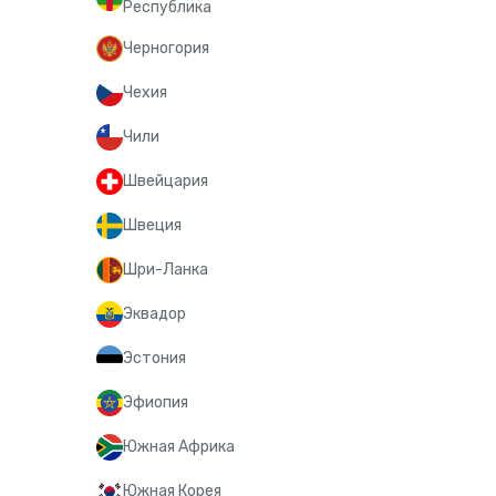
Республика
Черногория
Чехия
Чили
Швейцария
Швеция
Шри-Ланка
Эквадор
Эстония
Эфиопия
Южная Африка
Южная Корея