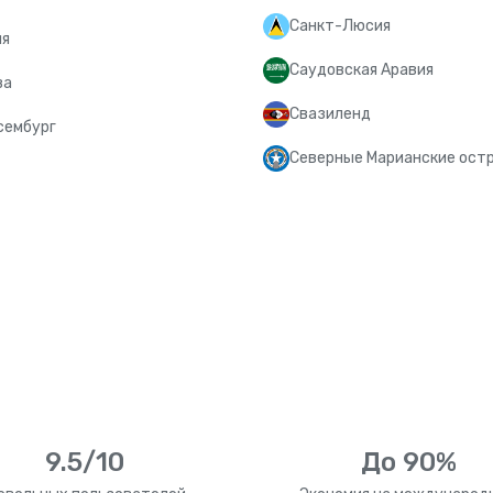
Санкт-Люсия
ия
Саудовская Аравия
ва
Свазиленд
сембург
Северные Марианские ост
9.5/10
До 90%