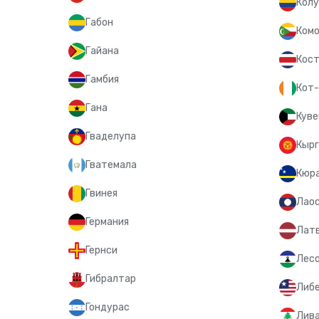
Колу
Габон
Комо
Гайана
Кост
Гамбия
Кот-
Гана
Куве
Гваделупа
Кыр
Гватемала
Кюр
Гвинея
Лао
Германия
Лат
Гернси
Лес
Гибралтар
Либ
Гондурас
Лив