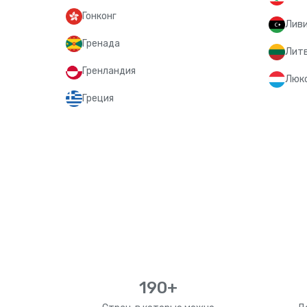
Гонконг
Лив
Гренада
Лит
Гренландия
Люк
Греция
190+