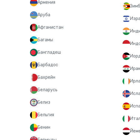
Армения
Зимб
Аруба
Изр
Афганистан
Инд
Багамы
Инд
Бангладеш
Иор
Барбадос
Ира
Бахрейн
Ирл
Беларусь
Исл
Белиз
Исп
Бельгия
Ита
Бенин
Йем
Бермуды