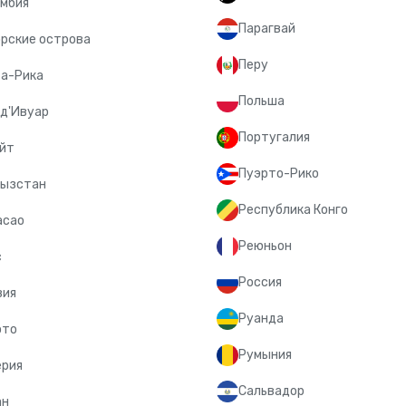
мбия
Парагвай
рские острова
Перу
а-Рика
Польша
д'Ивуар
Португалия
йт
Пуэрто-Рико
гызстан
Республика Конго
асао
Реюньон
с
Россия
вия
Руанда
ото
Румыния
ерия
Сальвадор
ан