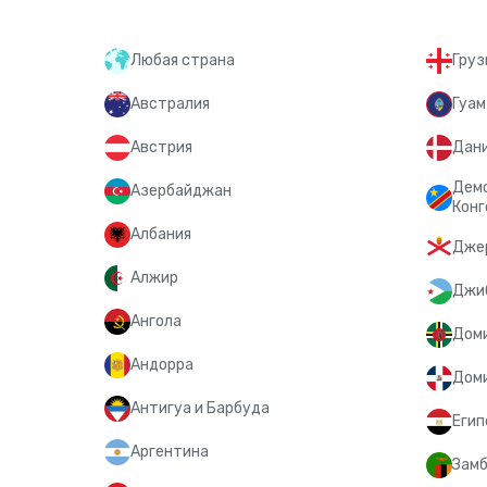
Любая страна
Груз
Австралия
Гуам
Австрия
Дан
Демо
Азербайджан
Конг
Албания
Дже
Алжир
Джи
Ангола
Дом
Андорра
Доми
Антигуа и Барбуда
Егип
Аргентина
Замб