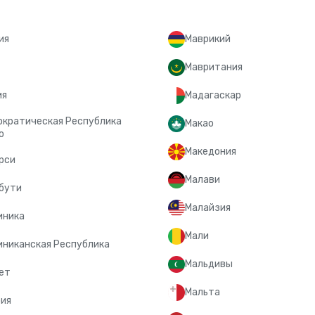
ия
Маврикий
Мавритания
ия
Мадагаскар
кратическая Республика
Макао
о
Македония
рси
Малави
бути
Малайзия
иника
Мали
никанская Республика
Мальдивы
ет
Мальта
ия