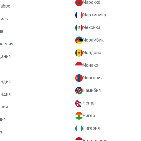
Марокко
абве
Мартиника
аиль
Мексика
ия
Мозамбик
онезия
Молдова
дания
Монако
к
Монголия
андия
Намибия
андия
Непал
ания
Нигер
лия
Нигерия
ен
Нидерланды