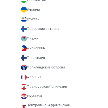
Украина
Уругвай
Фарерские острова
Фиджи
Филиппины
Финляндия
Фолклендские острова
Франция
Французская Полинезия
Хорватия
Центрально-Африканская