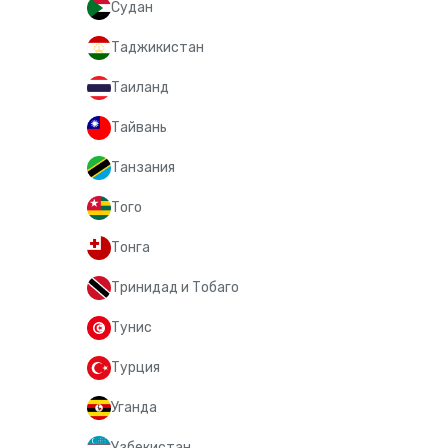
Судан
Таджикистан
Таиланд
Тайвань
Танзания
Того
Тонга
Тринидад и Тобаго
Тунис
Турция
Уганда
Узбекистан