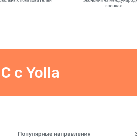
овольных пользователей
Экономия на международ
звонках
 с Yolla
Популярные направления