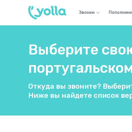
Звонки
Пополнени
Выберите свою
португальско
Откуда вы звоните? Выберит
Ниже вы найдете список вер