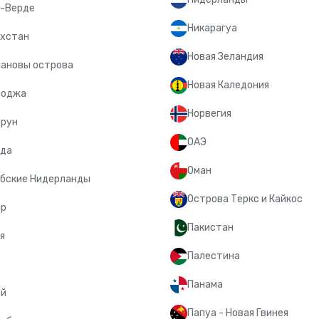
-Верде
Никарагуа
хстан
Новая Зеландия
ановы острова
Новая Каледония
боджа
Норвегия
ерун
ОАЭ
ада
Оман
бские Нидерланды
Острова Теркс и Кайкос
ар
Пакистан
я
Палестина
Панама
ай
Папуа - Новая Гвинея