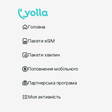
Головна
Пакети eSIM
Пакети хвилин
Поповнення мобільного
Партнерська програма
Моя активність