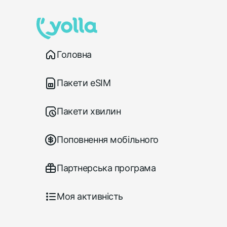
Головна
Пакети eSIM
Пакети хвилин
Поповнення мобільного
Партнерська програма
Моя активність