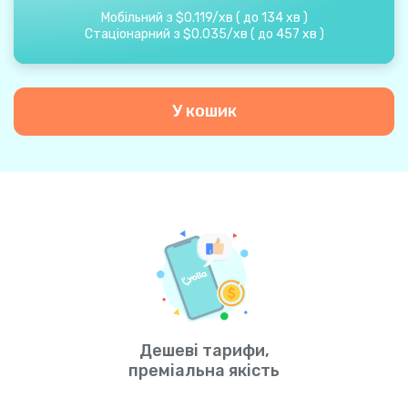
Мобільний з
$
0.119
/
хв
(
до
134
хв
)
Стаціонарний з
$
0.035
/
хв
(
до
457
хв
)
У кошик
Дешеві тарифи,
преміальна якість