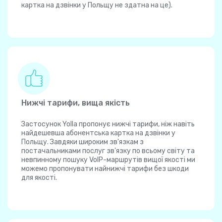
картка на дзвінки у Польщу не здатна на це).
Нижчі тарифи, вища якість
Застосунок Yolla пропонує нижчі тарифи, ніж навіть
найдешевша абонентська картка на дзвінки у
Польщу. Завдяки широким зв'язкам з
постачальниками послуг зв'язку по всьому світу та
невпинному пошуку VoIP-маршрутів вищої якості ми
можемо пропонувати найнижчі тарифи без шкоди
для якості.