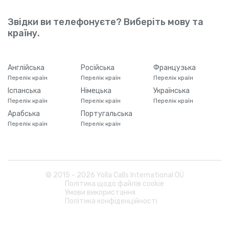
Звідки ви телефонуєте? Виберіть мову та
країну.
Англійська
Російська
Французька
Перелік країн
Перелік країн
Перелік країн
Іспанська
Німецька
Українська
Перелік країн
Перелік країн
Перелік країн
Арабська
Португальська
Перелік країн
Перелік країн
© 2015 -
2026
Yolla Calls International OÜ
Політика щодо файлів cookie
Умови використання
Політика конфіденційності