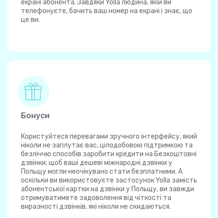
екрані абонента. Завдяки Yolla людина, якій ви
телефонуєте, бачить ваш номер на екрані і знає, що
це ви.
Бонуси
Користуйтеся перевагами зручного інтерфейсу, який
ніколи не заплутає вас, цілодобовою підтримкою та
безліччю способів заробити кредити на Безкоштовні
дзвінки, щоб ваші дешеві міжнародні дзвінки у
Польщу могли неочікувано стати безплатними. А
оскільки ви використовуєте застосунок Yolla замість
абонентської картки на дзвінки у Польщу, ви завжди
отримуватимете задоволення від чіткості та
виразності дзвінків, які ніколи не скидаються.