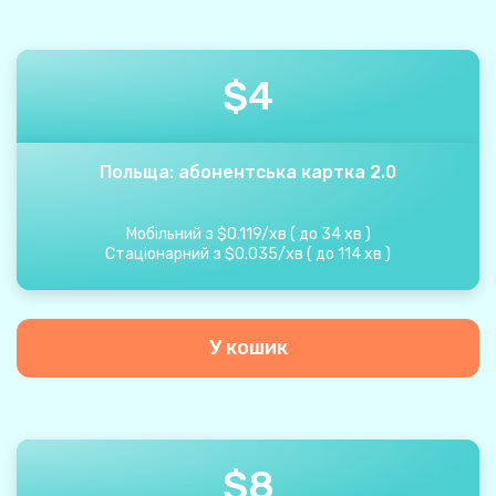
$
4
Польща: абонентська картка 2.0
Мобільний з
$
0.119
/
хв
(
до
34
хв
)
Стаціонарний з
$
0.035
/
хв
(
до
114
хв
)
У кошик
$
8