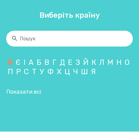
Виберіть країну
Є
І
А
Б
В
Г
Д
Е
З
Й
К
Л
М
Н
О
П
Р
С
Т
У
Ф
Х
Ц
Ч
Ш
Я
Показати всі