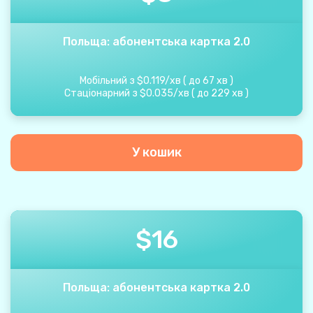
Польща: абонентська картка 2.0
Мобільний з
$
0.119
/
хв
(
до
67
хв
)
Стаціонарний з
$
0.035
/
хв
(
до
229
хв
)
У кошик
$
16
Польща: абонентська картка 2.0