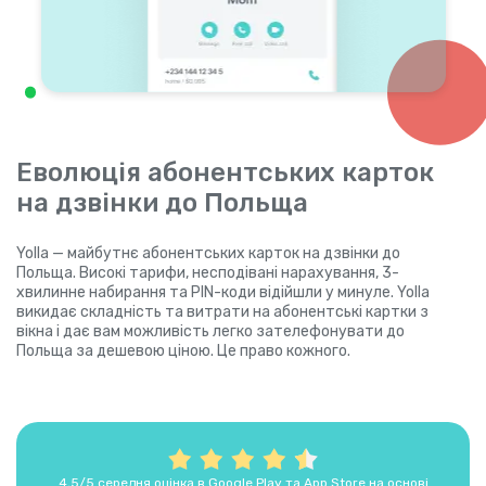
Еволюція абонентських карток
на дзвінки до Польща
Yolla — майбутнє абонентських карток на дзвінки до
Польща. Високі тарифи, несподівані нарахування, 3-
хвилинне набирання та PIN-коди відійшли у минуле. Yolla
викидає складність та витрати на абонентські картки з
вікна і дає вам можливість легко зателефонувати до
Польща за дешевою ціною. Це право кожного.
4,5/5 середня оцінка в Google Play та App Store на основі