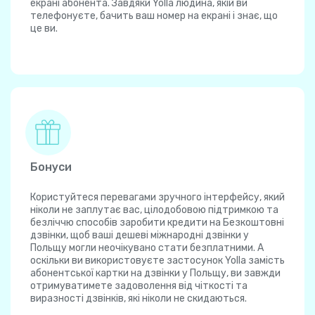
екрані абонента. Завдяки Yolla людина, якій ви
телефонуєте, бачить ваш номер на екрані і знає, що
це ви.
Бонуси
Користуйтеся перевагами зручного інтерфейсу, який
ніколи не заплутає вас, цілодобовою підтримкою та
безліччю способів заробити кредити на Безкоштовні
дзвінки, щоб ваші дешеві міжнародні дзвінки у
Польщу могли неочікувано стати безплатними. А
оскільки ви використовуєте застосунок Yolla замість
абонентської картки на дзвінки у Польщу, ви завжди
отримуватимете задоволення від чіткості та
виразності дзвінків, які ніколи не скидаються.