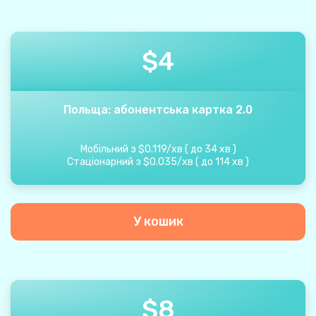
$
4
Польща: абонентська картка 2.0
Мобільний з
$
0.119
/
хв
(
до
34
хв
)
Стаціонарний з
$
0.035
/
хв
(
до
114
хв
)
У кошик
$
8