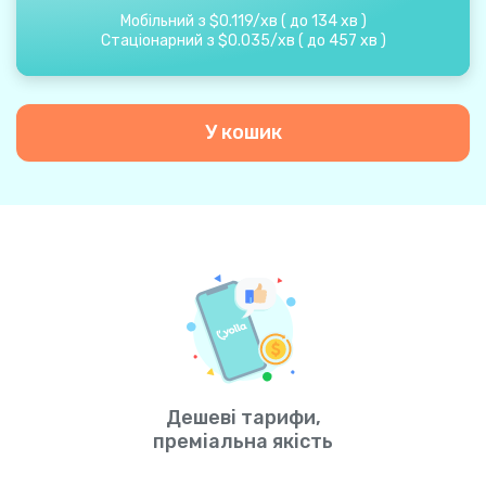
Мобільний з
$
0.119
/
хв
(
до
134
хв
)
Стаціонарний з
$
0.035
/
хв
(
до
457
хв
)
У кошик
Дешеві тарифи,
преміальна якість