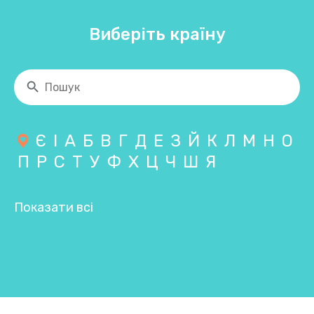
Виберіть країну
Є
І
А
Б
В
Г
Д
Е
З
Й
К
Л
М
Н
О
П
Р
С
Т
У
Ф
Х
Ц
Ч
Ш
Я
Показати всі