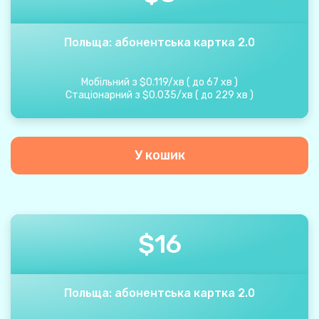
Польща: абонентська картка 2.0
Мобільний з
$
0.119
/
хв
(
до
67
хв
)
Стаціонарний з
$
0.035
/
хв
(
до
229
хв
)
У кошик
$
16
Польща: абонентська картка 2.0