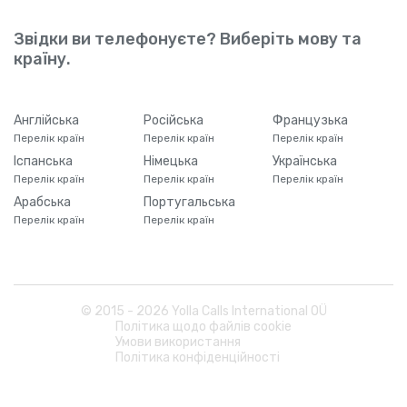
Звідки ви телефонуєте? Виберіть мову та
країну.
Англійська
Російська
Французька
Перелік країн
Перелік країн
Перелік країн
Іспанська
Німецька
Українська
Перелік країн
Перелік країн
Перелік країн
Арабська
Португальська
Перелік країн
Перелік країн
© 2015 -
2026
Yolla Calls International OÜ
Політика щодо файлів cookie
Умови використання
Політика конфіденційності