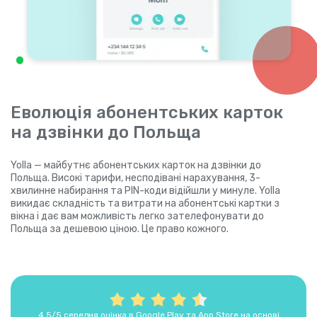
Еволюція абонентських карток
на дзвінки до Польща
Yolla — майбутнє абонентських карток на дзвінки до
Польща. Високі тарифи, несподівані нарахування, 3-
хвилинне набирання та PIN-коди відійшли у минуле. Yolla
викидає складність та витрати на абонентські картки з
вікна і дає вам можливість легко зателефонувати до
Польща за дешевою ціною. Це право кожного.
4,5/5 середня оцінка в Google Play та App Store на основі