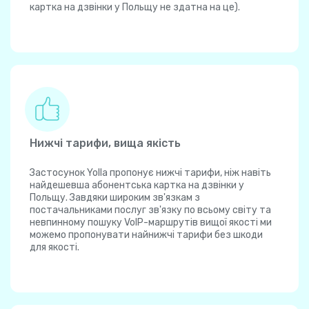
картка на дзвінки у Польщу не здатна на це).
Нижчі тарифи, вища якість
Застосунок Yolla пропонує нижчі тарифи, ніж навіть
найдешевша абонентська картка на дзвінки у
Польщу. Завдяки широким зв'язкам з
постачальниками послуг зв'язку по всьому світу та
невпинному пошуку VoIP-маршрутів вищої якості ми
можемо пропонувати найнижчі тарифи без шкоди
для якості.