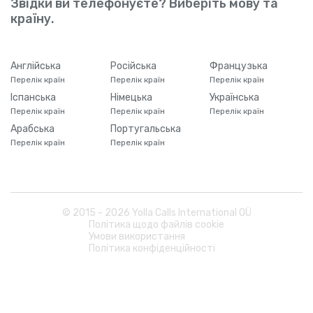
Звідки ви телефонуєте? Виберіть мову та
країну.
Англійська
Російська
Французька
Перелік країн
Перелік країн
Перелік країн
Іспанська
Німецька
Українська
Перелік країн
Перелік країн
Перелік країн
Арабська
Португальська
Перелік країн
Перелік країн
© 2015 -
2026
Yolla Calls International OÜ
Політика щодо файлів cookie
Умови використання
Політика конфіденційності