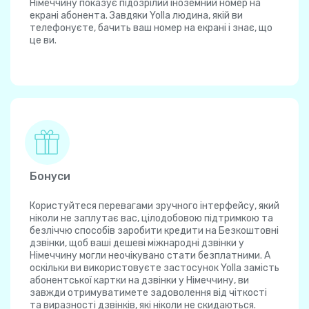
Німеччину показує підозрілий іноземний номер на
екрані абонента. Завдяки Yolla людина, якій ви
телефонуєте, бачить ваш номер на екрані і знає, що
це ви.
Бонуси
Користуйтеся перевагами зручного інтерфейсу, який
ніколи не заплутає вас, цілодобовою підтримкою та
безліччю способів заробити кредити на Безкоштовні
дзвінки, щоб ваші дешеві міжнародні дзвінки у
Німеччину могли неочікувано стати безплатними. А
оскільки ви використовуєте застосунок Yolla замість
абонентської картки на дзвінки у Німеччину, ви
завжди отримуватимете задоволення від чіткості
та виразності дзвінків, які ніколи не скидаються.