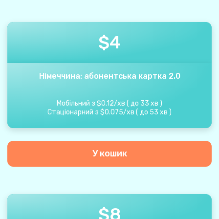
$
4
Німеччина: абонентська картка 2.0
Мобільний з
$
0.12
/
хв
(
до
33
хв
)
Стаціонарний з
$
0.075
/
хв
(
до
53
хв
)
У кошик
$
8