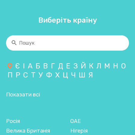
Виберіть країну
Є
І
А
Б
В
Г
Д
Е
З
Й
К
Л
М
Н
О
П
Р
С
Т
У
Ф
Х
Ц
Ч
Ш
Я
Показати всі
Росія
ОАЕ
Велика Британія
Нігерія