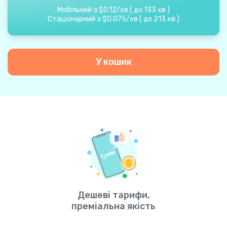
Мобільний з
$
0.12
/
хв
(
до
133
хв
)
Стаціонарний з
$
0.075
/
хв
(
до
213
хв
)
У кошик
Дешеві тарифи,
преміальна якість