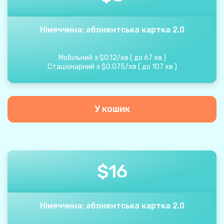
Німеччина: абонентська картка 2.0
Мобільний з
$
0.12
/
хв
(
до
67
хв
)
Стаціонарний з
$
0.075
/
хв
(
до
107
хв
)
У кошик
$
16
Німеччина: абонентська картка 2.0