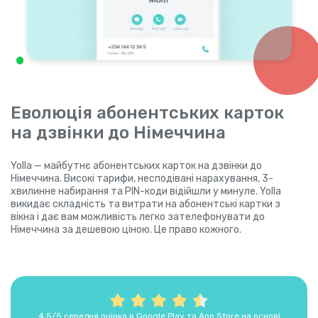
Еволюція абонентських карток
на дзвінки до Німеччина
Yolla — майбутнє абонентських карток на дзвінки до
Німеччина. Високі тарифи, несподівані нарахування, 3-
хвилинне набирання та PIN-коди відійшли у минуле. Yolla
викидає складність та витрати на абонентські картки з
вікна і дає вам можливість легко зателефонувати до
Німеччина за дешевою ціною. Це право кожного.
4,5/5 середня оцінка в Google Play та App Store на основі