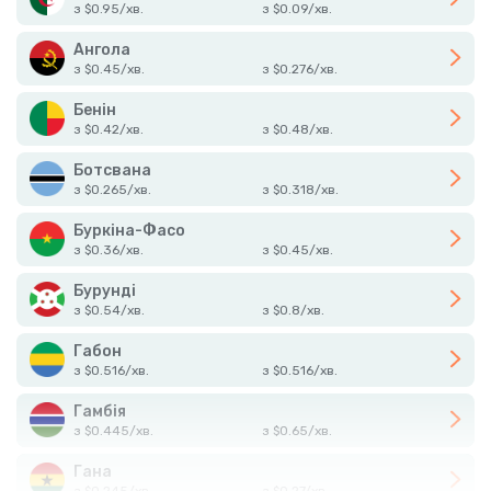
з
$
0.95
/
хв.
з
$
0.09
/
хв.
Ангола
з
$
0.45
/
хв.
з
$
0.276
/
хв.
Бенін
з
$
0.42
/
хв.
з
$
0.48
/
хв.
Ботсвана
з
$
0.265
/
хв.
з
$
0.318
/
хв.
Буркіна-Фасо
з
$
0.36
/
хв.
з
$
0.45
/
хв.
Бурунді
з
$
0.54
/
хв.
з
$
0.8
/
хв.
Габон
з
$
0.516
/
хв.
з
$
0.516
/
хв.
Гамбія
з
$
0.445
/
хв.
з
$
0.65
/
хв.
Гана
з
$
0.245
/
хв.
з
$
0.27
/
хв.