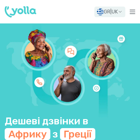
GR
|
UK
Дешеві дзвінки в
Африку
з
Греції