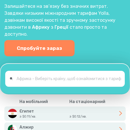
Залишайтеся на зв’язку без значних витрат.
Завдяки низьким міжнародним тарифам Yolla,
дзвінкам високої якості та зручному застосунку
дзвонити в
Африку
з
Греції
стало просто та
доступно.
Спробуйте зараз
На мобільний
На стаціонарний
Єгипет
з
$
0.11
/
хв.
з
$
0.12
/
хв.
Алжир