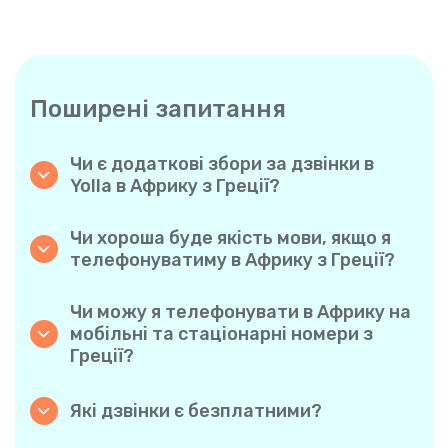
Поширені запитання
Чи є додаткові збори за дзвінки в
Yolla в Африку з Греції?
Yolla використовує просту систему
похвилинної оплати, тому ви платите
Чи хороша буде якість мови, якщо я
тільки за час розмови. Жодних прихованих
телефонуватиму в Африку з Греції?
комісій, обов’язкових щомісячних підписок
Так. Yolla забезпечує звук високої чіткості
або плати за з’єднання.
для всіх дзвінків, завдяки чому у вас буде
Чи можу я телефонувати в Африку на
відчуття, що ви розмовляєте з людиною в
мобільні та стаціонарні номери з
одному місті, навіть якщо вона
Греції?
знаходиться на іншому кінці світу.
Авжеж. Yolla підтримує всі типи телефонів
— стаціонарні, мобільні й навіть
Які дзвінки є безплатними?
багатофункціональні, тому ви можете
Усі дзвінки з Yolla на Yolla абсолютно
дзвонити будь-кому в Африку.