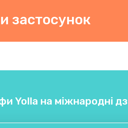
и застосунок
фи Yolla на міжнародні дз