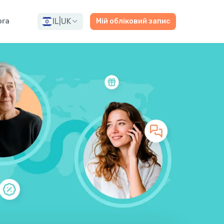
IL
|
UK
ога
Мій обліковий запис