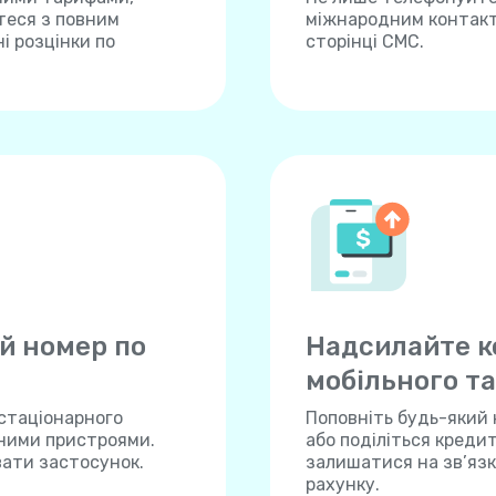
теся з повним
міжнародним контакта
і розцінки по
сторінці СМС.
й номер по
Надсилайте к
мобільного та
 стаціонарного
Поповніть будь-який 
нними пристроями.
або поділіться креди
вати застосунок.
залишатися на зв’язку
рахунку.