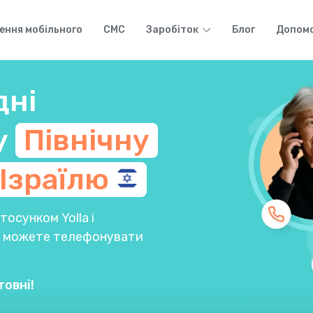
ення мобільного
СМС
Заробіток
Блог
Допом
дні
у
Північну
Ізраїлю
осунком Yolla і
Ви можете телефонувати
товні!