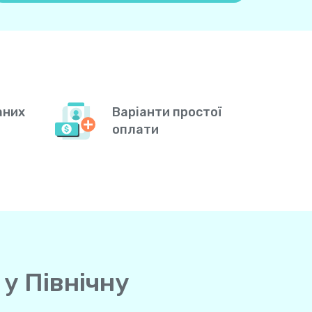
аних
Варіанти простої
оплати
 у Північну