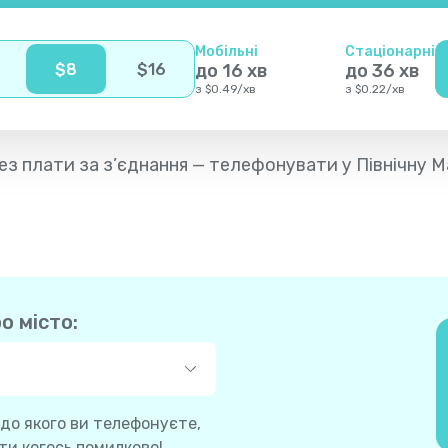
Мобільні
Стаціонарні
$
8
$
16
до
16
хв
до
36
хв
з
$
0.49
/
хв
з
$
0.22
/
хв
 без плати за з’єднання — телефонувати у Північну 
о місто:
 до якого ви телефонуєте,
и когось помилково!