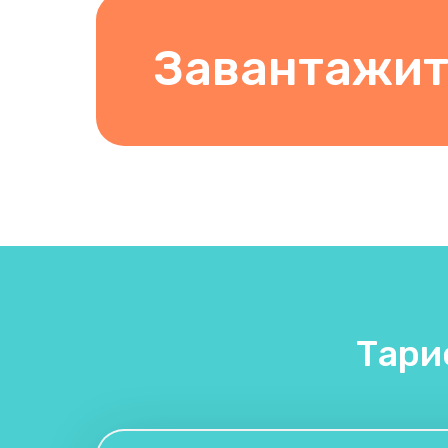
Завантажит
Тари