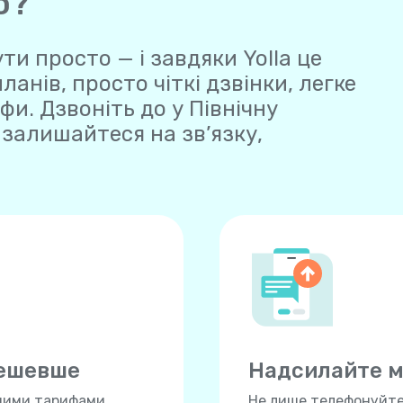
ю?
ти просто — і завдяки Yolla це
нів, просто чіткі дзвінки, легке
и. Дзвоніть до у Північну
 залишайтеся на зв’язку,
дешевше
Надсилайте м
ними тарифами,
Не лише телефонуйте,