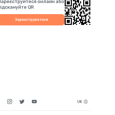
Зареєструйтеся онлайн або
2
відскануйте QR
8
Зареєструватися
4
7
3
2
0
UK
6