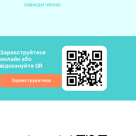
8
завжди чесно.
5
3
Зареєструйтеся
4
онлайн або
відскануйте QR
0
Зареєструватися
4
4
6