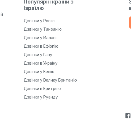
Популярні країни з
Антарктида
+
67
Ізраїлю
 й
Антигуа і Барбуда
+
126
Дзвінки у Росію
Дзвінки у Танзанію
Аргентина
+
5
Дзвінки у Малаві
Дзвінки в Ефіопію
Аруба
+
29
Дзвінки у Гану
Дзвінки в Україну
Афганістан
+
9
Дзвінки у Кенію
Дзвінки у Велику Британію
Багамські Острови
+
124
Дзвінки в Еритрею
Дзвінки у Руанду
Бангладеш
+
88
Барбадос
+
124