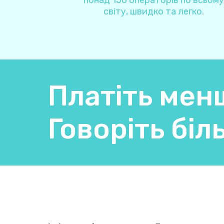
понад 150 операторів по всьому
світу, швидко та легко.
Платіть мен
Говоріть біл