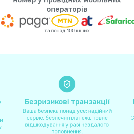
номер у провідних мобільних
Іран
+
9
операторів
Ірландія
+
35
та понад 100 інших
Ісландія
+
35
Іспанія
+
3
Італія
+
3
Австралія
+
6
о
Безризикові транзакції
Австрія
+
4
Ваша безпека понад усе: надійний
сервіс, безпечні платежі, повне
С
ли
Азербайджан
+
99
відшкодування у разі невдалого
у
поповнення.