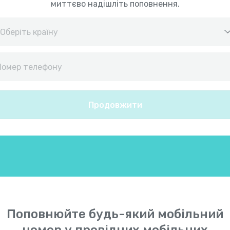
миттєво надішліть поповнення.
Єгипет
+
2
Ємен
+
96
Продовжити
Ізраїль
+
97
Індонезія
+
6
Індія
+
9
Ірак
+
96
Поповнюйте будь-який мобільний