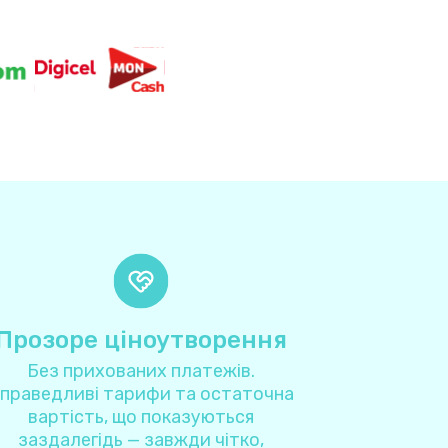
8
3
4
4
9
1
Прозоре ціноутворення
3
Без прихованих платежів.
праведливі тарифи та остаточна
4
вартість, що показуються
заздалегідь — завжди чітко,