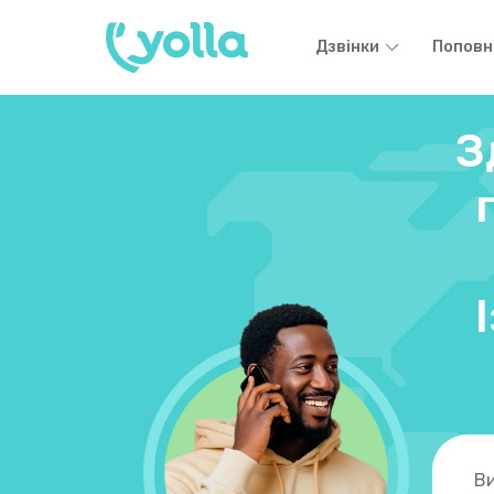
Дзвінки
Поповн
З
Ви