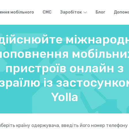
ення мобільного
СМС
Заробіток
Блог
Допом
дійснюйте міжнарод
поповнення мобільни
пристроїв онлайн з
Ізраїлю із застосунко
Yolla
беріть країну одержувача, введіть його номер телефону