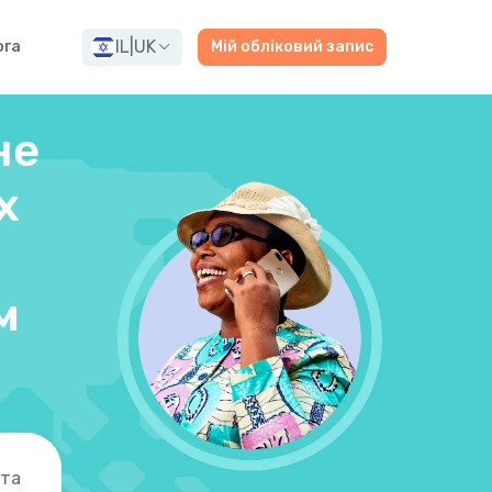
IL
|
UK
ога
Мій обліковий запис
не
х
м
 та