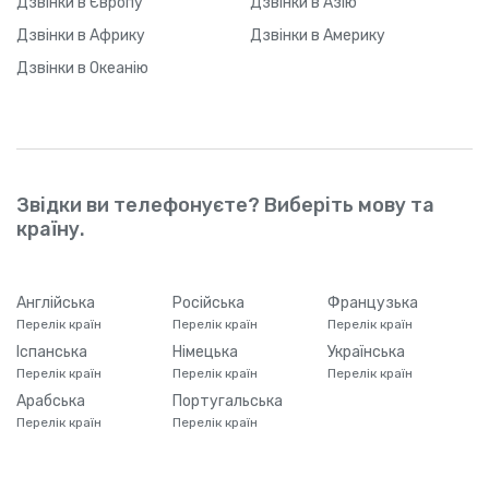
Дзвінки
в Європу
Дзвінки
в Азію
Дзвінки
в Африку
Дзвінки
в Америку
Болгарія
+
359
Дзвінки
в Океанію
Болівія
+
591
Боснія і Герцеговина
+
387
Звідки ви телефонуєте? Виберіть мову та
Ботсвана
+
267
країну.
Бразилія
+
55
Англійська
Російська
Французька
Перелік країн
Перелік країн
Перелік країн
Британська територія в
+
24
Іспанська
Німецька
Українська
Індійському океані
6
Перелік країн
Перелік країн
Перелік країн
Арабська
Португальська
Британські Віргінські Острови
+
1284
Перелік країн
Перелік країн
Бруней
+
673