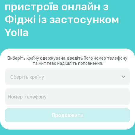
пристроїв онлайн з
Фіджі із застосунком
Yolla
Виберіть країну одержувача, введіть його номер телефону
та миттєво надішліть поповнення.
Єгипет
+
20
Ємен
+
967
Продовжити
Ізраїль
+
972