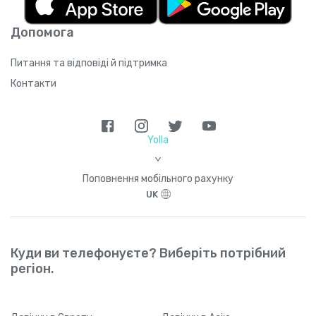
Багамські Острови
+
1242
Допомога
Питання та відповіді й підтримка
Бангладеш
+
880
Контакти
Барбадос
+
1246
Yolla
Бахрейн
+
973
>
Поповнення мобільного рахунку
Бельгія
+
32
UK
Беліз
+
501
Куди ви телефонуєте? Виберіть потрібний
Бенін
+
229
регіон.
Бермудські Острови
+
1441