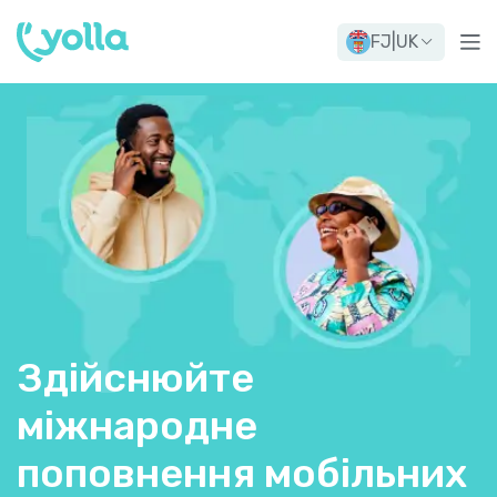
FJ
|
UK
Здійснюйте
міжнародне
поповнення мобільних