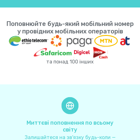
Індонезія
+
62
Поповнюйте будь-який мобільний номер
Індія
+
91
у провідних мобільних операторів
Ірак
+
964
та понад 100 інших
Іран
+
98
Ірландія
+
353
Ісландія
+
354
Іспанія
+
34
Миттєві поповнення по всьому
світу
Італія
+
39
Залишайтеся на зв'язку будь-коли —