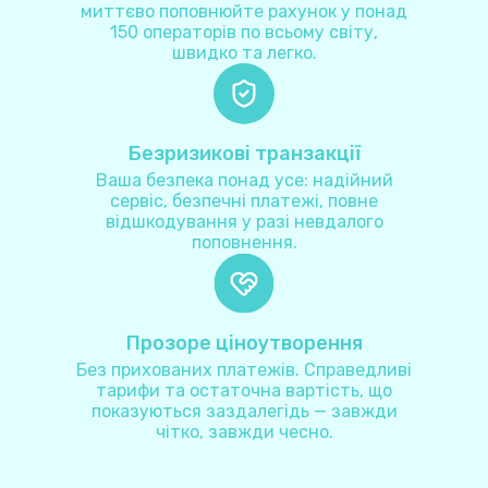
миттєво поповнюйте рахунок у понад
150 операторів по всьому світу,
Австралія
+
61
швидко та легко.
Австрія
+
43
Безризикові транзакції
Азербайджан
+
994
Ваша безпека понад усе: надійний
сервіс, безпечні платежі, повне
відшкодування у разі невдалого
Аландські острови
+
35818
поповнення.
Албанія
+
355
Прозоре ціноутворення
Алжир
+
213
Без прихованих платежів. Справедливі
тарифи та остаточна вартість, що
Американське Самоа
+
1684
показуються заздалегідь — завжди
чітко, завжди чесно.
Американські Віргінські Острови
+
1340