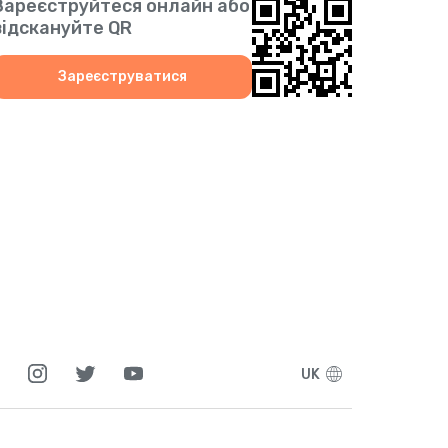
Зареєструйтеся онлайн або
2
відскануйте QR
8
Зареєструватися
4
7
3
2
0
UK
6