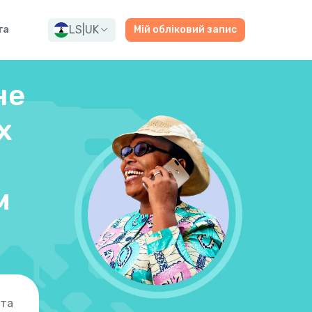
LS
|
UK
га
Мій обліковий запис
не
х
м
 та