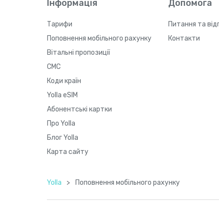
Інформація
Допомога
Тарифи
Питання та від
Поповнення мобільного рахунку
Контакти
Вітальні пропозиції
СМС
Коди країн
Yolla eSIM
Абонентські картки
Про Yolla
Блог Yolla
Карта сайту
Yolla
>
Поповнення мобільного рахунку