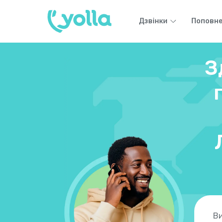
Дзвінки
Поповне
З
Ви