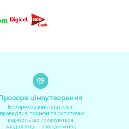
8
3
4
4
9
1
Прозоре ціноутворення
3
Без прихованих платежів.
праведливі тарифи та остаточна
4
вартість, що показуються
заздалегідь — завжди чітко,