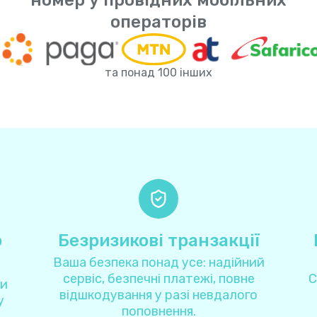
номер у провідних мобільних
Іран
+
9
операторів
Ірландія
+
35
та понад 100 інших
Ісландія
+
35
Іспанія
+
3
Італія
+
3
Австралія
+
6
о
Безризикові транзакції
Австрія
+
4
Ваша безпека понад усе: надійний
сервіс, безпечні платежі, повне
С
ли
Азербайджан
+
99
відшкодування у разі невдалого
у
поповнення.