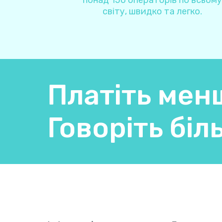
понад 150 операторів по всьому
світу, швидко та легко.
Платіть мен
Говоріть біл