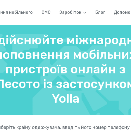
ння мобільного
СМС
Заробіток
Блог
Допомо
дійснюйте міжнарод
поповнення мобільни
пристроїв онлайн з
Лесото із застосунко
Yolla
беріть країну одержувача, введіть його номер телефону