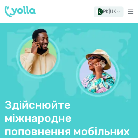
PK
|
UK
Здійснюйте
міжнародне
поповнення мобільних