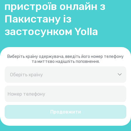
пристроїв онлайн з
Пакистану із
застосунком Yolla
Виберіть країну одержувача, введіть його номер телефону
та миттєво надішліть поповнення.
Єгипет
+
20
Ємен
+
967
Продовжити
Ізраїль
+
972