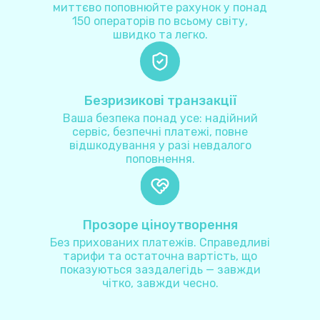
миттєво поповнюйте рахунок у понад
150 операторів по всьому світу,
Австралія
+
61
швидко та легко.
Австрія
+
43
Безризикові транзакції
Азербайджан
+
994
Ваша безпека понад усе: надійний
сервіс, безпечні платежі, повне
відшкодування у разі невдалого
Аландські острови
+
35818
поповнення.
Албанія
+
355
Прозоре ціноутворення
Алжир
+
213
Без прихованих платежів. Справедливі
тарифи та остаточна вартість, що
Американське Самоа
+
1684
показуються заздалегідь — завжди
чітко, завжди чесно.
Американські Віргінські Острови
+
1340