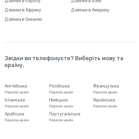
Дзвінки
в Європу
Дзвінки
в Азію
Дзвінки
в Африку
Дзвінки
в Америку
Болгарія
+
359
Дзвінки
в Океанію
Болівія
+
591
Боснія і Герцеговина
+
387
Звідки ви телефонуєте? Виберіть мову та
Ботсвана
+
267
країну.
Бразилія
+
55
Англійська
Російська
Французька
Перелік країн
Перелік країн
Перелік країн
Британська територія в
+
24
Іспанська
Німецька
Українська
Індійському океані
6
Перелік країн
Перелік країн
Перелік країн
Арабська
Португальська
Британські Віргінські Острови
+
1284
Перелік країн
Перелік країн
Бруней
+
673