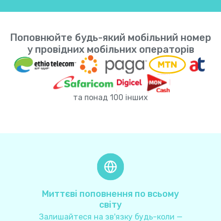
Індонезія
+
62
Поповнюйте будь-який мобільний номер
Індія
+
91
у провідних мобільних операторів
Ірак
+
964
та понад 100 інших
Іран
+
98
Ірландія
+
353
Ісландія
+
354
Іспанія
+
34
Миттєві поповнення по всьому
світу
Італія
+
39
Залишайтеся на зв'язку будь-коли —