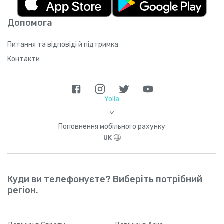
Багамські Острови
+
1242
Допомога
Питання та відповіді й підтримка
Бангладеш
+
880
Контакти
Барбадос
+
1246
Yolla
Бахрейн
+
973
>
Поповнення мобільного рахунку
Бельгія
+
32
UK
Беліз
+
501
Куди ви телефонуєте? Виберіть потрібний
Бенін
+
229
регіон.
Бермудські Острови
+
1441