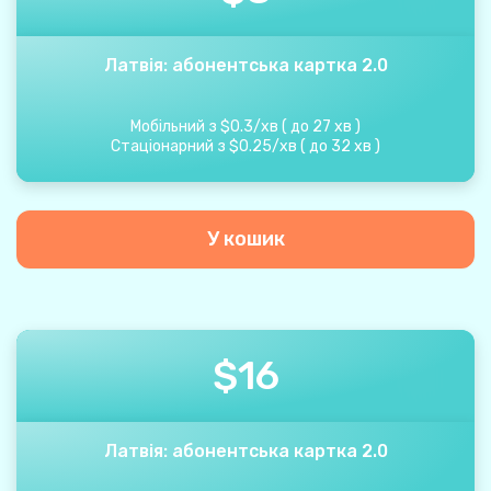
Латвія: абонентська картка 2.0
Мобільний з
$
0.3
/
хв
(
до
27
хв
)
Стаціонарний з
$
0.25
/
хв
(
до
32
хв
)
У кошик
$
16
Латвія: абонентська картка 2.0