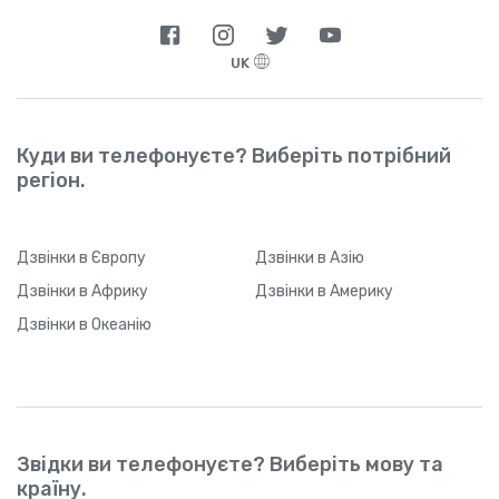
UK
Куди ви телефонуєте? Виберіть потрібний
регіон.
Дзвінки
в Європу
Дзвінки
в Азію
Дзвінки
в Африку
Дзвінки
в Америку
Дзвінки
в Океанію
Звідки ви телефонуєте? Виберіть мову та
країну.