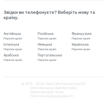
Звідки ви телефонуєте? Виберіть мову та
країну.
Англійська
Російська
Французька
Перелік країн
Перелік країн
Перелік країн
Іспанська
Німецька
Українська
Перелік країн
Перелік країн
Перелік країн
Арабська
Португальська
Перелік країн
Перелік країн
© 2015 -
2026
Yolla Calls International OÜ
Політика щодо файлів cookie
Умови використання
Політика конфіденційності