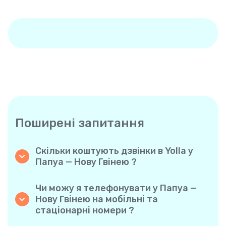
Поширені запитання
Скільки коштують дзвінки в Yolla у
Папуа — Нову Гвінею ?
Yolla пропонує доступні похвилинні тарифи
на дзвінки у Папуа — Нову Гвінею. Просто
Чи можу я телефонувати у Папуа —
ознайомтеся з актуальними тарифами у
Нову Гвінею на мобільні та
застосунку — жодних прихованих комісій,
стаціонарні номери ?
жодних несподіванок.
Так! Yolla дозволяє без проблем