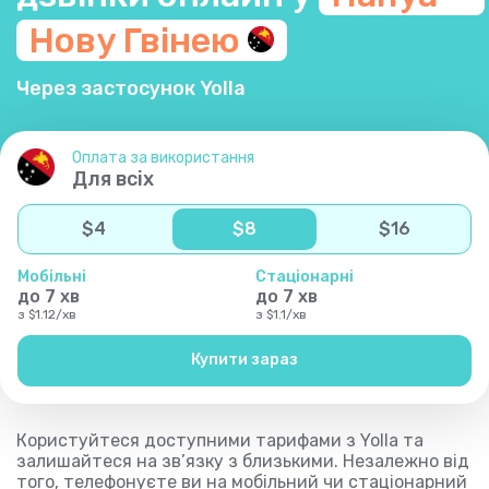
Нову
Гвінею
Через застосунок Yolla
Оплата за використання
Для всіх
$
4
$
8
$
16
Мобільні
Стаціонарні
до
7
хв
до
7
хв
з
$
1.12
/
хв
з
$
1.1
/
хв
Купити зараз
Користуйтеся доступними тарифами з Yolla та
залишайтеся на зв’язку з близькими. Незалежно від
того, телефонуєте ви на мобільний чи стаціонарний