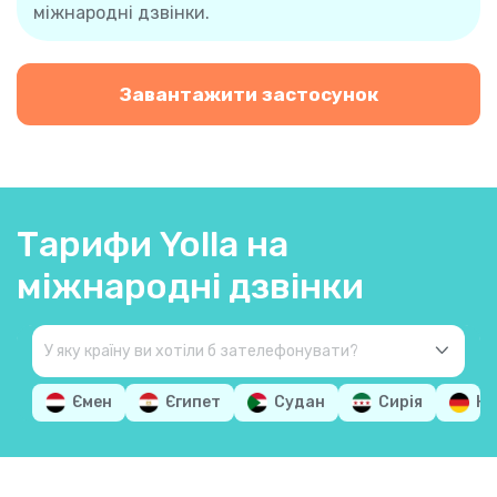
міжнародні дзвінки.
Завантажити застосунок
Тарифи Yolla на
міжнародні дзвінки
Ємен
Єгипет
Судан
Сирія
Ні