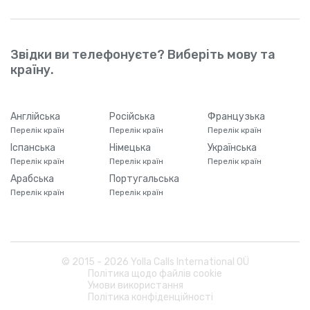
Звідки ви телефонуєте? Виберіть мову та
країну.
Англійська
Російська
Французька
Перелік країн
Перелік країн
Перелік країн
Іспанська
Німецька
Українська
Перелік країн
Перелік країн
Перелік країн
Арабська
Португальська
Перелік країн
Перелік країн
© 2015 -
2026
Yolla Calls International OÜ
Політика щодо файлів cookie
Умови використання
Політика конфіденційності