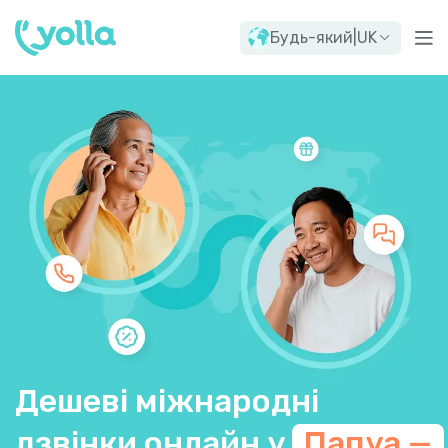
Будь-який
|
UK
Дешеві міжнародні
дзвінки онлайн у
Папуа —