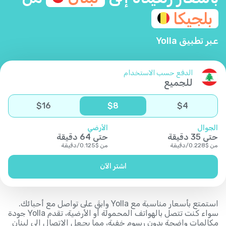
بلجيكا
عبر تطبيق Yolla
الدفع حسب الاستخدام
للجميع
$
16
$
8
$
4
الجوال
الأرضي
حتى
35
دقيقة
حتى
64
دقيقة
من
$
0.228
/
دقيقة
من
$
0.125
/
دقيقة
اشتر الآن
استمتع بأسعار مناسبة مع Yolla وابقَ على تواصل مع أحبائك.
سواء كنت تتصل بالهواتف المحمولة أو الأرضية، تقدم Yolla جودة
مكالمات واضحة بدون رسوم خفية، مما يجعل الاتصال إلى لبنان