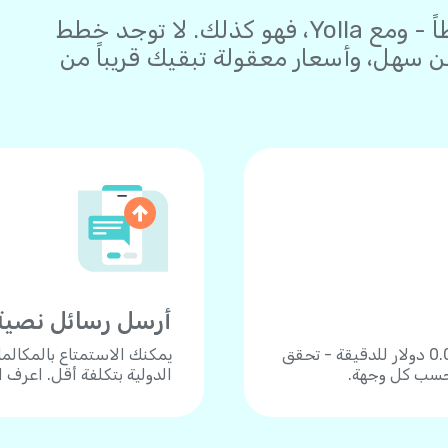
البقاء على اتصال يجب أن يكون بسيطاً - ومع Yolla، فهو كذلك. لا توجد خطط
سهل، وأسعار معقولة تبقيك قريباً من
أرسل رسائل نصية
اتصل بأكثر من 190 دولة بأسعار زهيدة تبدأ من 0.04 دولار للدقيقة - تحقق
يمكنك الاستمتاع بالمكالم
 حسب كل وجهة.
الدولية بتكلفة أقل. اعرف 