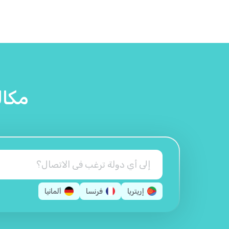
مكالم
إريتريا
فرنسا
ألمانيا