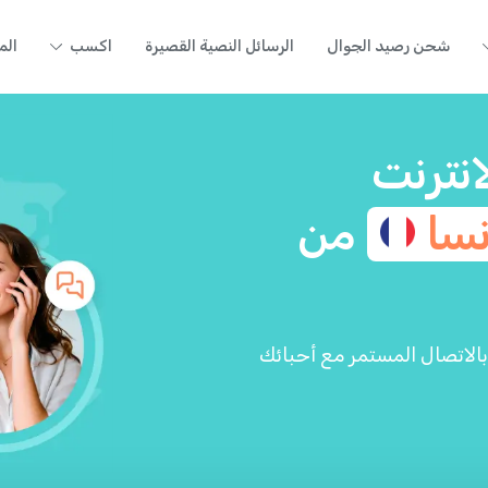
شحن رصيد الجوال
الرسائل النصية القصيرة
اكسب
الم
انترنت
نسا
من
ة مع تطبيق Yolla واستمتع بالاتصال المستمر مع أحبائك