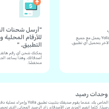
للأرقام المحلية 
هل تحتاج للاتصال بجوال أو هاتف أرضي؟ تطبيق Yolla يعمل مع جميع
الآخر بتحميل أي تطبيق.
التطبيق. "
أصدقائك. وهذا يساعد الجم
منخفضًا.
 وحدات رصيد
"شارك رابط الدعوة الشخصي الخاص بك. عندما يقوم صديقك بتثبيت تطبيق Yolla وإجراء عم
 على 3 دولارات رصيدًا. كلما انضم المزيد من الأصدقاء، زاد الرصيد المجاني الذي تحص