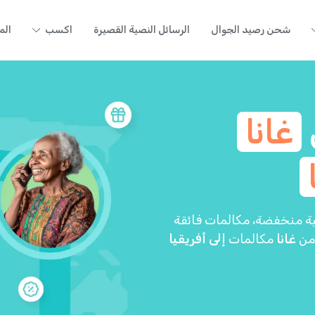
شحن رصيد الجوال
الرسائل النصية القصيرة
اكسب
الم
غانا
كلفة. تقدم Yolla أسعاراً دولية منخفضة، مكالمات فائقة
 من
غانا
مكالمات
إلى أفريقيا