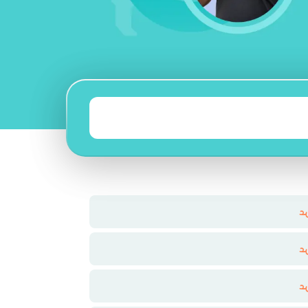
د
د
د