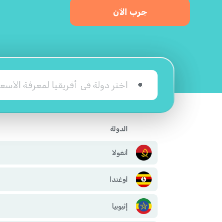
جرب الآن
الدولة
أنغولا
أوغندا
إثيوبيا