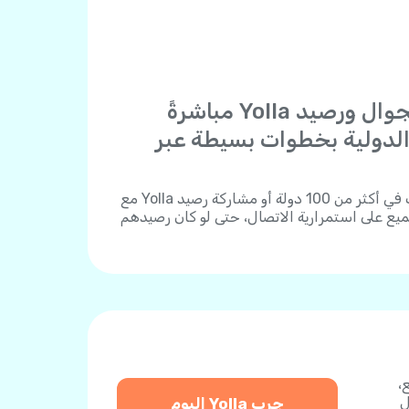
"أرسل شحنات الجوال ورصيد Yolla مباشرةً
والدولية بخطوات بسيطة عبر
يمكنك شحن أي رقم هاتف في أكثر من 100 دولة أو مشاركة رصيد Yolla مع
يع على استمرارية الاتصال، حتى لو كان رصيدهم
لية دفع،
ل
جرب Yolla اليوم