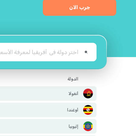
جرب الآن
الدولة
أنغولا
أوغندا
إثيوبيا