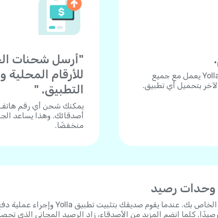
للأرقام المحلية 
هل تحتاج للاتصال بجوال أو هاتف أرضي؟ تطبيق Yolla يعمل مع جميع
الآخر بتحميل أي تطبيق.
التطبيق. "
أصدقائك. وهذا يساعد الجم
منخفضًا.
 وحدات رصيد
"شارك رابط الدعوة الشخصي الخاص بك. عندما يقوم صديقك بتثبيت تطبيق Yolla وإجراء عم
 على 3 دولارات رصيدًا. كلما انضم المزيد من الأصدقاء، زاد الرصيد المجاني الذي تحص