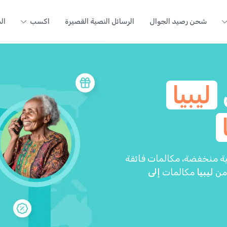
شحن رصيد الجوال
الرسائل النصية القصيرة
اكسب
ال
ليبيا
كلفة. تقدم Yolla أسعاراً دولية منخفضة، مكالمات فائقة
 من
ليبيا
مكالمات
إلى