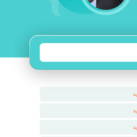
د
د
د