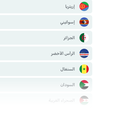
إريتريا
إسواتيني
الجزائر
الرأس الأخضر
السنغال
السودان
الصحراء الغربية