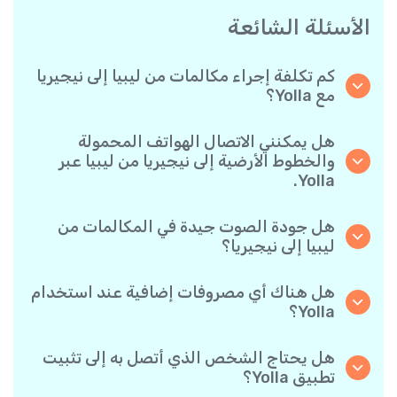
الأسئلة الشائعة
كم تكلفة إجراء مكالمات من ليبيا إلى نيجيريا
مع Yolla؟
تقدم Yolla أسعارًا مناسبة للمكالمات حسب الدقيقة
إلى نيجيريا. يمكنك ببساطة التحقق من أحدث الأسعار
هل يمكنني الاتصال الهواتف المحمولة
في التطبيق - بدون رسوم خفية أو مفاجآت.
والخطوط الأرضية إلى نيجيريا من ليبيا عبر
Yolla.
نعم! تتيح لك Yolla الاتصال بكل من الهواتف
المحمولة والخطوط الأرضية إلى نيجيريا بكل سهولة.
هل جودة الصوت جيدة في المكالمات من
ليبيا إلى نيجيريا؟
نعم، توفر Yolla جودة اتصال واضحة وموثوقة، مما
يجعل مكالماتك تبدو تمامًا مثل المكالمات المحلية.
هل هناك أي مصروفات إضافية عند استخدام
Yolla؟
لا توجد رسوم إضافية عند استخدام Yolla- تدفع فقط
مقابل المكالمات التي تجريها حسب الأسعار المعلنة
هل يحتاج الشخص الذي أتصل به إلى تثبيت
لكل وجهة.
تطبيق Yolla؟
على الإطلاق. يمكنك الاتصال بأي رقم هاتف، حتى لو