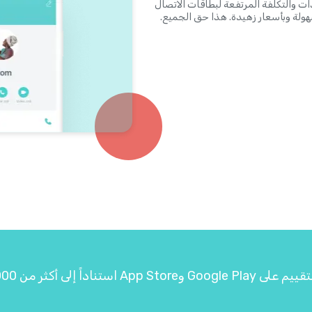
ئًا من الماضي. ستخلصك Yolla من تعقيدات والتكلفة المرتفعة لبطاقات الاتصال