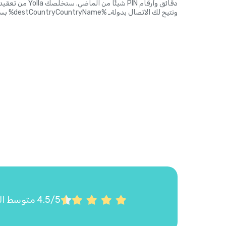
دقائق وأرقام PIN شي
وتتيح لك الاتصال بدولةـ %destCountryCountryName% بسهولة وبأسعار زهيدة. هذا حق الجميع.
4.5/5 متوسط التقييم على Google Play وApp Store استناداً إلى أكثر من 22,000 تقييم