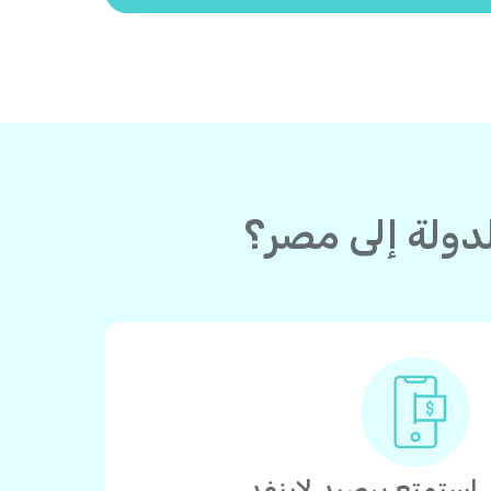
استمتع برصيد لاينفد