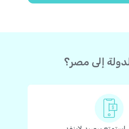
استمتع برصيد لاينفد