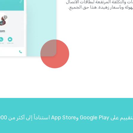
ئًا من الماضي. ستخلصك Yolla من تعقيدات والتكلفة المرتفعة لبطاقات الاتصال