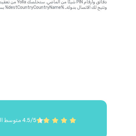
دقائق وأرقام PIN شي
وتتيح لك الاتصال بدولةـ %destCountryCountryName% بسهولة وبأسعار زهيدة. هذا حق الجميع.
4.5/5 متوسط التقييم على Google Play وApp Store استناداً إلى أكثر من 22,000 تقييم