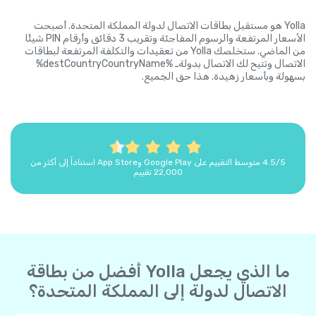
Yolla هو مستقبل بطاقات الاتصال لدولة المملكة المتحدة. أصبحت
الأسعار المرتفعة والرسوم المفاجئة وتقريب 3 دقائق وأرقام PIN شيئًا
من الماضي. ستخلصك Yolla من تعقيدات والتكلفة المرتفعة لبطاقات
الاتصال وتتيح لك الاتصال بدولةـ %destCountryCountryName%
بسهولة وبأسعار زهيدة. هذا حق الجميع.
4.5/5 متوسط التقييم على Google Play وApp Store استناداً إلى أكثر من
22,000 تقييم
ما الذي يجعل Yolla أفضل من بطاقة
الاتصال لدولة إلى المملكة المتحدة؟