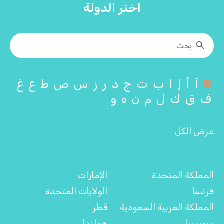
اختر الدولة
آ
أ
إ
ا
ب
ت
ج
د
ر
ز
س
ص
ط
ع
غ
ف
ق
ك
ل
م
ن
ه
و
عرض الكل
المملكة المتحدة
الإمارات
فرنسا
الولايات المتحدة
المملكة العربية السعودية
قطر
سويسرا
هولندا