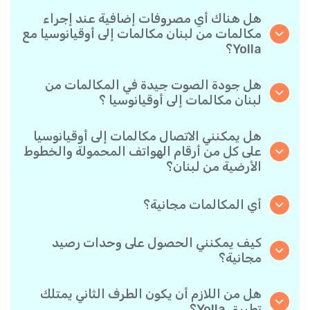
هل هناك أي مصروفات إضافية عند إجراء
مكالمات من لبنان مكالمات إلى أوقيانوسيا مع
Yolla؟
نحن في Yolla نستخدم نظام فوترة بالدقيقة يتسم
ببساطته، ما يضمن أنك لن تدفع إلا مقابل الوقت الذي
هل جودة الصوت جيدة في المكالمات من
تحدثته فعليًا. لدون رسوم مخفية أو اشتراك شهري
لبنان مكالمات إلى أوقيانوسيا ؟
إجباري أو رسوم إعداد.
نعم. تقدم Yolla صوتًا فائق الدقة لجميع المكالمات،
مما يجعلها تبدو وكأنك تتحدث مع شخص في الجانب
هل يمكنني الاتصال مكالمات إلى أوقيانوسيا
الآخر من المدينة — حتى لو كان في الطرف الآخر من
على كل من أرقام الهواتف المحمولة والخطوط
العالم.
الأرضية من لبنان؟
بالتأكيد. تدعم Yolla جميع أنواع الهواتف - أرضية،
محمولة، وحتى القديمة- لذا أنت حر في الاتصال بأي
أي المكالمات مجانية؟
شخص مكالمات إلى أوقيانوسيا.
جميع المكالمات التي طرفاها مستخدم Yolla مجانية
تمامًا طالما كان كلاهما يجريها عبر التطبيق وباتصال
كيف يمكنني الحصول على وحدات رصيد
الإنترنت.
مجانية؟
ادع أصدقئاك لتنزيل تطبيق Yolla. في كل مرة يقوم
أحدهم بتثبيت التطبيق باستخدام رابطك الشخصي
هل من اللازم أن يكون الطرف الثاني يمتلك
وينفذ أول عملية دفع، سيحصل كلاكما على مكافأة
تطبيق Yolla؟