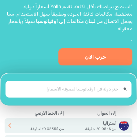
"استمتع بتواصلك بأقل تكلفة. تقدم Yolla أسعاراً دولية
منخفضة، مكالمات فائقة الجودة وتطبيقاً سهل الاستخدام، مما
يجعل الاتصال من
لبنان
مكالمات
إلى أوقيانوسيا
سهلاً وبأسعار
معقولة.
"
جرب الآن
إلى الجوال
إلى الخط الأرضي
أستراليا
من
$
0.054
/
الدقيقة
من
$
0.0235
/
الدقيقة