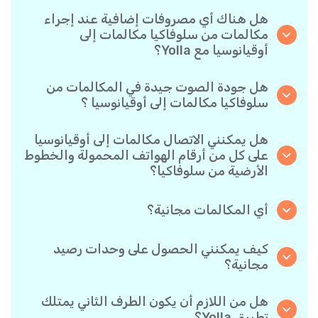
هل هناك أي مصروفات إضافية عند إجراء
مكالمات من سلوفاكيا مكالمات إلى
أوقيانوسيا مع Yolla؟
نحن في Yolla نستخدم نظام فوترة بالدقيقة يتسم
ببساطته، ما يضمن أنك لن تدفع إلا مقابل الوقت الذي
هل جودة الصوت جيدة في المكالمات من
تحدثته فعليًا. لدون رسوم مخفية أو اشتراك شهري
سلوفاكيا مكالمات إلى أوقيانوسيا ؟
إجباري أو رسوم إعداد.
نعم. تقدم Yolla صوتًا فائق الدقة لجميع المكالمات،
مما يجعلها تبدو وكأنك تتحدث مع شخص في الجانب
هل يمكنني الاتصال مكالمات إلى أوقيانوسيا
الآخر من المدينة — حتى لو كان في الطرف الآخر من
على كل من أرقام الهواتف المحمولة والخطوط
العالم.
الأرضية من سلوفاكيا؟
بالتأكيد. تدعم Yolla جميع أنواع الهواتف - أرضية،
محمولة، وحتى القديمة- لذا أنت حر في الاتصال بأي
أي المكالمات مجانية؟
شخص مكالمات إلى أوقيانوسيا.
جميع المكالمات التي طرفاها مستخدم Yolla مجانية
تمامًا طالما كان كلاهما يجريها عبر التطبيق وباتصال
كيف يمكنني الحصول على وحدات رصيد
الإنترنت.
مجانية؟
ادع أصدقئاك لتنزيل تطبيق Yolla. في كل مرة يقوم
أحدهم بتثبيت التطبيق باستخدام رابطك الشخصي
هل من اللازم أن يكون الطرف الثاني يمتلك
وينفذ أول عملية دفع، سيحصل كلاكما على مكافأة
تطبيق Yolla؟