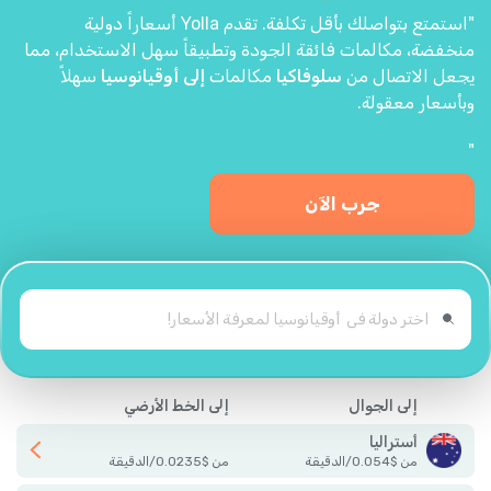
"استمتع بتواصلك بأقل تكلفة. تقدم Yolla أسعاراً دولية
منخفضة، مكالمات فائقة الجودة وتطبيقاً سهل الاستخدام، مما
يجعل الاتصال من
سلوفاكيا
مكالمات
إلى أوقيانوسيا
سهلاً
وبأسعار معقولة.
"
جرب الآن
إلى الجوال
إلى الخط الأرضي
أستراليا
من
$
0.054
/
الدقيقة
من
$
0.0235
/
الدقيقة