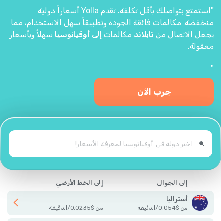
"استمتع بتواصلك بأقل تكلفة. تقدم Yolla أسعاراً دولية
منخفضة، مكالمات فائقة الجودة وتطبيقاً سهل الاستخدام، مما
يجعل الاتصال من
تايلاند
مكالمات
إلى أوقيانوسيا
سهلاً وبأسعار
معقولة.
"
جرب الآن
إلى الجوال
إلى الخط الأرضي
أستراليا
من
$
0.054
/
الدقيقة
من
$
0.0235
/
الدقيقة