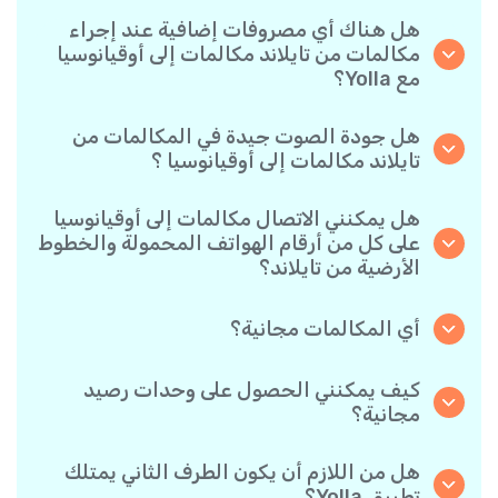
هل هناك أي مصروفات إضافية عند إجراء
مكالمات من تايلاند مكالمات إلى أوقيانوسيا
مع Yolla؟
نحن في Yolla نستخدم نظام فوترة بالدقيقة يتسم
ببساطته، ما يضمن أنك لن تدفع إلا مقابل الوقت الذي
هل جودة الصوت جيدة في المكالمات من
تحدثته فعليًا. لدون رسوم مخفية أو اشتراك شهري
تايلاند مكالمات إلى أوقيانوسيا ؟
إجباري أو رسوم إعداد.
نعم. تقدم Yolla صوتًا فائق الدقة لجميع المكالمات،
مما يجعلها تبدو وكأنك تتحدث مع شخص في الجانب
هل يمكنني الاتصال مكالمات إلى أوقيانوسيا
الآخر من المدينة — حتى لو كان في الطرف الآخر من
على كل من أرقام الهواتف المحمولة والخطوط
العالم.
الأرضية من تايلاند؟
بالتأكيد. تدعم Yolla جميع أنواع الهواتف - أرضية،
محمولة، وحتى القديمة- لذا أنت حر في الاتصال بأي
أي المكالمات مجانية؟
شخص مكالمات إلى أوقيانوسيا.
جميع المكالمات التي طرفاها مستخدم Yolla مجانية
تمامًا طالما كان كلاهما يجريها عبر التطبيق وباتصال
كيف يمكنني الحصول على وحدات رصيد
الإنترنت.
مجانية؟
ادع أصدقئاك لتنزيل تطبيق Yolla. في كل مرة يقوم
أحدهم بتثبيت التطبيق باستخدام رابطك الشخصي
هل من اللازم أن يكون الطرف الثاني يمتلك
وينفذ أول عملية دفع، سيحصل كلاكما على مكافأة
تطبيق Yolla؟