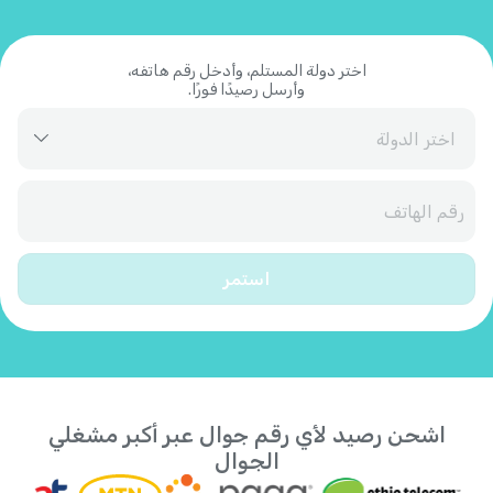
اختر دولة المستلم، وأدخل رقم هاتفه،
وأرسل رصيدًا فورًا.
آيسلندا
+
354
أذربيجان
+
994
استمر
أرمينيا
+
374
أروبا
+
297
اشحن رصيد لأي رقم جوال عبر أكبر مشغلي
أستراليا
+
61
الجوال