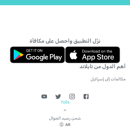
إسرائيل
+
972
إسواتيني
+
268
إقليم المحيط الهندي البريطاني
+
246
نزّل التطبيق واحصل على مكافأة
إندونيسيا
+
62
أهم الدول من تايلاند
إيران
+
98
مكالمات إلى إسرائيل
إيطاليا
+
39
Yolla
الأرجنتين
+
54
>
شحن رصيد الجوال
الأردن
+
962
AR