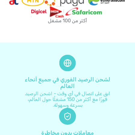
أفغانستان
+
93
أكثر من 100 مشغل
ألبانيا
+
355
ألمانيا
+
49
أنتيغوا وباربودا
+
1268
أندورا
+
376
لشحن الرصيد الفوري في جميع أنحاء
العالم
أنغولا
+
244
ابق على اتصال في أي وقت - اشحن الرصيد
فورًا مع أكثر من 150 مشغلًا حول العالم،
بسرعة وسهولة.
أنغويلا
+
1264
أوروغواي
+
598
معاملات بدون مخاطرة