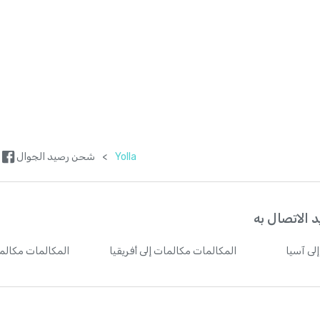
إندونيسيا
+
62
إيران
+
98
إيطاليا
+
39
الأرجنتين
+
54
Yolla
>
شحن رصيد الجوال
الأردن
+
962
 الاتصال به
الإكوادور
+
593
لى آسيا
المكالمات
مكالمات إلى أفريقيا
المكالمات
مكالما
الإمارات
+
971
البحرين
+
973