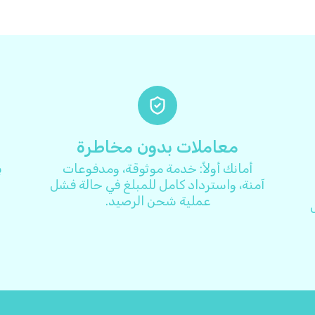
أنتيغوا وباربودا
+
1268
أندورا
+
376
أنغولا
+
244
أنغويلا
+
1264
معاملات بدون مخاطرة
أمانك أولاً: خدمة موثوقة، ومدفوعات
ب
أوروغواي
+
598
آمنة، واسترداد كامل للمبلغ في حالة فشل
عملية شحن الرصيد.
ول
أوزبكستان
+
998
أوغندا
+
256
أوكرانيا
+
380