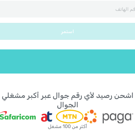
آيسلندا
+
354
أذربيجان
+
994
استمر
أرمينيا
+
374
أروبا
+
297
أستراليا
+
61
أفغانستان
+
93
اشحن رصيد لأي رقم جوال عبر أكبر مشغلي
الجوال
ألبانيا
+
355
ألمانيا
+
49
أكثر من 100 مشغل