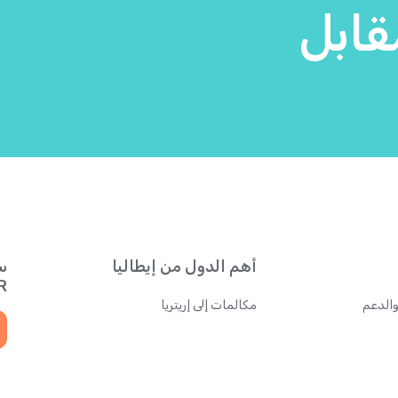
قابل
أيرلندا
+
353
إثيوبيا
+
251
إريتريا
+
291
إسبانيا
+
34
إستونيا
+
372
أهم الدول من إيطاليا
س
إسرائيل
+
972
QR للحصول
والدعم
مكالمات إلى إريتريا
إسواتيني
+
268
إقليم المحيط الهندي البريطاني
+
246