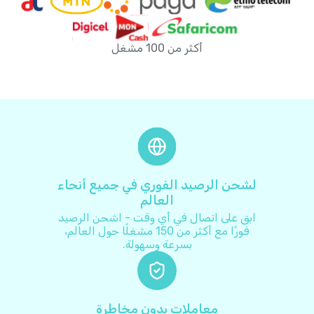
أفغانستان
+
93
أكثر من 100 مشغل
ألبانيا
+
355
ألمانيا
+
49
أنتيغوا وباربودا
+
1268
أندورا
+
376
لشحن الرصيد الفوري في جميع أنحاء
العالم
أنغولا
+
244
ابق على اتصال في أي وقت - اشحن الرصيد
فورًا مع أكثر من 150 مشغلًا حول العالم،
بسرعة وسهولة.
أنغويلا
+
1264
أوروغواي
+
598
معاملات بدون مخاطرة