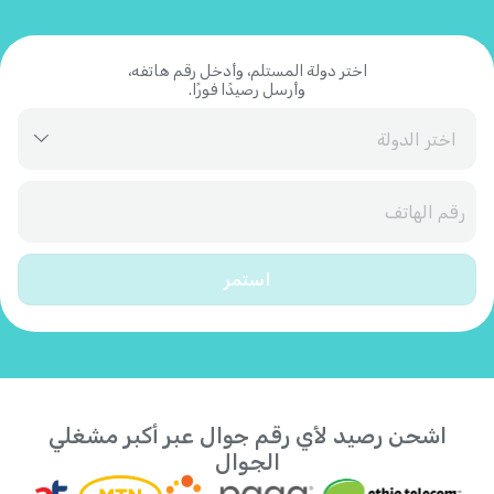
اختر دولة المستلم، وأدخل رقم هاتفه،
وأرسل رصيدًا فورًا.
آيسلندا
+
354
أذربيجان
+
994
استمر
أرمينيا
+
374
أروبا
+
297
اشحن رصيد لأي رقم جوال عبر أكبر مشغلي
أستراليا
+
61
الجوال