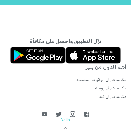
إسرائيل
+
972
إسواتيني
+
268
إقليم المحيط الهندي البريطاني
+
246
نزّل التطبيق واحصل على مكافأة
إندونيسيا
+
62
أهم الدول من بليز
إيران
+
98
مكالمات إلى الولايات المتحدة
إيطاليا
+
39
مكالمات إلى رومانيا
مكالمات إلى كندا
الأرجنتين
+
54
Yolla
الأردن
+
962
>