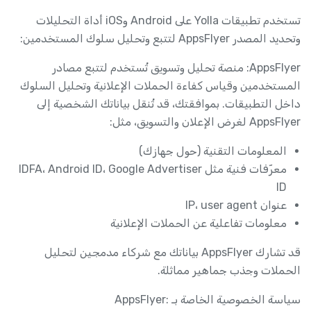
تستخدم تطبيقات Yolla على Android وiOS أداة التحليلات
وتحديد المصدر AppsFlyer لتتبع وتحليل سلوك المستخدمين:
AppsFlyer: منصة تحليل وتسويق تُستخدم لتتبع مصادر
المستخدمين وقياس كفاءة الحملات الإعلانية وتحليل السلوك
داخل التطبيقات. بموافقتك، قد تُنقل بياناتك الشخصية إلى
AppsFlyer لغرض الإعلان والتسويق، مثل:
المعلومات التقنية (حول جهازك)
معرّفات فنية مثل IDFA، Android ID، Google Advertiser
ID
عنوان IP، user agent
معلومات تفاعلية عن الحملات الإعلانية
قد تشارك AppsFlyer بياناتك مع شركاء مدمجين لتحليل
الحملات وجذب جماهير مماثلة.
سياسة الخصوصية الخاصة بـ AppsFlyer: