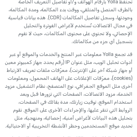
تحتفظ Yolla بأرقام الهواتف و/أو تفاصيل التعريف الخاصة
بالطرف المتصل والمتلقي، ووقت بدء المكالمة، ومدة المكالمة،
وجودتها، وسجل تفاصيل المكالمات (CDR). هذه بيانات قياسية
في مجال الاتصالات تُستخدم لأغراض الفوترة والتحليل
الإحصائي، ولا تحتوي على محتوى المكالمات، حيث لا نقوم
بتسجيل أي جزء من مكالماتك.
قد تجمع Yolla معلومات عبر المنتج والخدمات والموقع أو عبر
أدوات تحليل الويب، مثل عنوان IP (رقم يحدد جهاز كمبيوتر معين
أو جهاز شبكة آخر على الإنترنت)، معرّفات ملفات تعريف الارتباط
(cookies)، معرّفات الإعلانات على الهاتف المحمول، ومعلومات
أخرى مثل الموقع الجغرافي، نوع المتصفح، نظام التشغيل، مزود
الخدمة، مزود الاتصالات، الصفحات التي تزورها قبل وبعد
استخدام الموقع، توقيت زيارتك، مدة بقائك في الصفحات،
الروابط التي تنقر عليها، والإجراءات الأخرى على الموقع. نقوم
بتحليل هذه البيانات لأغراض أمنية، إحصائية، ومنهجية، مثل
تحديد موقع المستخدمين وحظر الأنشطة التخريبية أو الاحتيالية.