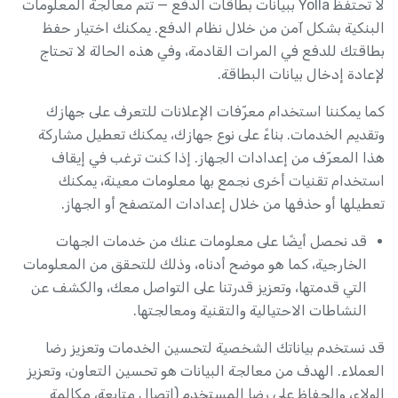
لا تحتفظ Yolla ببيانات بطاقات الدفع — تتم معالجة المعلومات
البنكية بشكل آمن من خلال نظام الدفع. يمكنك اختيار حفظ
بطاقتك للدفع في المرات القادمة، وفي هذه الحالة لا تحتاج
لإعادة إدخال بيانات البطاقة.
كما يمكننا استخدام معرّفات الإعلانات للتعرف على جهازك
وتقديم الخدمات. بناءً على نوع جهازك، يمكنك تعطيل مشاركة
هذا المعرّف من إعدادات الجهاز. إذا كنت ترغب في إيقاف
استخدام تقنيات أخرى نجمع بها معلومات معينة، يمكنك
تعطيلها أو حذفها من خلال إعدادات المتصفح أو الجهاز.
قد نحصل أيضًا على معلومات عنك من خدمات الجهات
الخارجية، كما هو موضح أدناه، وذلك للتحقق من المعلومات
التي قدمتها، وتعزيز قدرتنا على التواصل معك، والكشف عن
النشاطات الاحتيالية والتقنية ومعالجتها.
قد نستخدم بياناتك الشخصية لتحسين الخدمات وتعزيز رضا
العملاء. الهدف من معالجة البيانات هو تحسين التعاون، وتعزيز
الولاء، والحفاظ على رضا المستخدم (اتصال متابعة، مكالمة