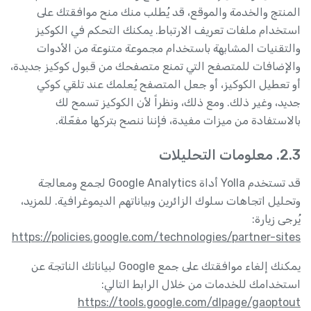
المنتج والخدمة والموقع، قد يُطلب منك منح موافقتك على
استخدام ملفات تعريف الارتباط. يمكنك التحكم في الكوكيز
والتقنيات المشابهة باستخدام مجموعة متنوعة من الأدوات
والإضافات للمتصفح التي تمنع متصفحك من قبول كوكيز جديدة،
أو تعطيل الكوكيز، أو جعل المتصفح يُعلمك عند تلقي كوكي
جديد، وغير ذلك. ومع ذلك، ونظراً لأن الكوكيز تسمح لك
بالاستفادة من ميزات مفيدة، فإننا ننصح بتركها مفعّلة.
2.3. معلومات التحليلات
قد تستخدم Yolla أداة Google Analytics لجمع ومعالجة
وتحليل اتجاهات سلوك الزائرين وبياناتهم الديموغرافية. للمزيد،
يُرجى زيارة:
https://policies.google.com/technologies/partner-sites
يمكنك إلغاء موافقتك على جمع Google لبياناتك الناتجة عن
استخدامك للخدمات من خلال الرابط التالي:
https://tools.google.com/dlpage/gaoptout