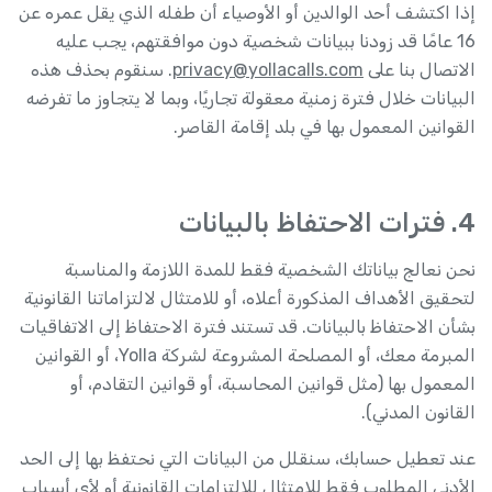
إذا اكتشف أحد الوالدين أو الأوصياء أن طفله الذي يقل عمره عن
16 عامًا قد زودنا ببيانات شخصية دون موافقتهم، يجب عليه
الاتصال بنا على
privacy@yollacalls.com
. سنقوم بحذف هذه
البيانات خلال فترة زمنية معقولة تجاريًا، وبما لا يتجاوز ما تفرضه
القوانين المعمول بها في بلد إقامة القاصر.
4. فترات الاحتفاظ بالبيانات
نحن نعالج بياناتك الشخصية فقط للمدة اللازمة والمناسبة
لتحقيق الأهداف المذكورة أعلاه، أو للامتثال لالتزاماتنا القانونية
بشأن الاحتفاظ بالبيانات. قد تستند فترة الاحتفاظ إلى الاتفاقيات
المبرمة معك، أو المصلحة المشروعة لشركة Yolla، أو القوانين
المعمول بها (مثل قوانين المحاسبة، أو قوانين التقادم، أو
القانون المدني).
عند تعطيل حسابك، سنقلل من البيانات التي نحتفظ بها إلى الحد
الأدنى المطلوب فقط للامتثال للالتزامات القانونية أو لأي أسباب